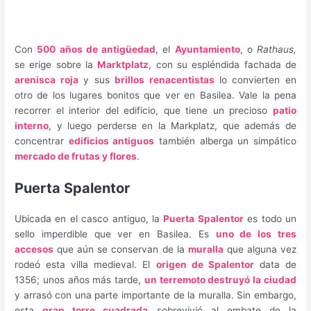
Con
500 años de antigüedad
, el
Ayuntamiento
, o
Rathaus,
se erige sobre la
Marktplatz
, con su espléndida fachada de
arenisca roja
y sus
brillos renacentistas
lo convierten en
otro de los lugares bonitos que ver en Basilea. Vale la pena
recorrer el interior del edificio, que tiene un precioso
patio
interno
, y luego perderse en la Markplatz, que además de
concentrar
edificios antiguos
también alberga un simpático
mercado de frutas y flores
.
Puerta Spalentor
Ubicada en el casco antiguo, la
Puerta Spalentor
es todo un
sello imperdible que ver en Basilea. Es
uno de los tres
accesos
que aún se conservan de la
muralla
que alguna vez
rodeó esta villa medieval. El
origen de Spalentor
data de
1356; unos años más tarde,
un terremoto destruyó la ciudad
y arrasó con una parte importante de la muralla. Sin embargo,
esta
gran torre cuadrada
sobrevivió al embate de la