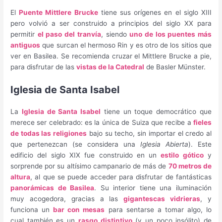
El
Puente Mittlere Brucke
tiene sus orígenes en el siglo XIII
pero volvió a ser construido a principios del siglo XX para
permitir
el paso del tranvía
, siendo
uno de los puentes más
antiguos
que surcan el hermoso Rin y es otro de los sitios que
ver en Basilea. Se recomienda cruzar el Mittlere Brucke a pie,
para disfrutar de las
vistas de la Catedral
de Basler Münster.
Iglesia de Santa Isabel
La
Iglesia de Santa Isabel
tiene un toque democrático que
merece ser celebrado: es la única de Suiza que recibe a
fieles
de todas las religiones
bajo su techo, sin importar el credo al
que pertenezcan (se considera una
Iglesia Abierta
). Este
edificio del siglo XIX fue construido en un
estilo gótico
y
sorprende por su altísimo campanario de más de
70 metros de
altura
, al que se puede acceder para disfrutar de fantásticas
panorámicas de Basilea
. Su interior tiene una iluminación
muy acogedora, gracias a las
gigantescas vidrieras
, y
funciona un
bar con mesas
para sentarse a tomar algo, lo
cual también es un
rasgo distintivo
(y un poco insólito) de