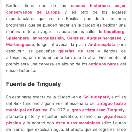
Basilea tiene uno de los
cascos históricos mejor
conservados de Europa
y es otro de los lugares
espectaculares que ver en Basilea. Uno de los mejores
programas que se pueden hacer en la ciudad es dedicar una
mañana entera a vagar sin apuro por las calles de
Nadelberg
,
Spalenberg
,
Imberggässlein
,
Gemsler
,
Augustinergasse
y
Martinsgasse
; luego, atravesar la plaza
Andreasplatz
para
descubrir las pequeñas
galerías de arte
y tiendas de
artesanías, una más encantadora que la otra. Finalmente, el
premio será una cerveza en alguno de los
antiguos bares
del
casco histórico.
Fuente de Tinguely
En esta parte exacta de la ciudad -en el
Solitudepark
, a orillas
del Rin- funcionó alguna vez el escenario del
antiguo teatro
municipal de Basilea
. En 1977, el
gran artista Jean Tinguely
,
afamado pintor y escultor helvético, diseñó una
gigantesca
piscina
y la adornó con
esculturas mecánicas
(diez figuras
de hierro) que expulsan agua. El efecto que se logra es el de