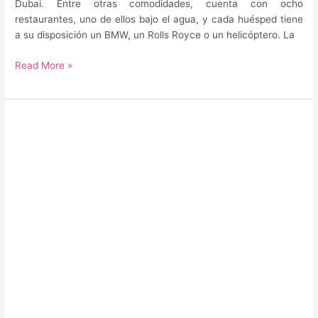
Dubai. Entre otras comodidades, cuenta con ocho
restaurantes, uno de ellos bajo el agua, y cada huésped tiene
a su disposición un BMW, un Rolls Royce o un helicóptero. La
¿Cuál
Read More »
es
la
mejor
época
para
viajar
a
Dubai?