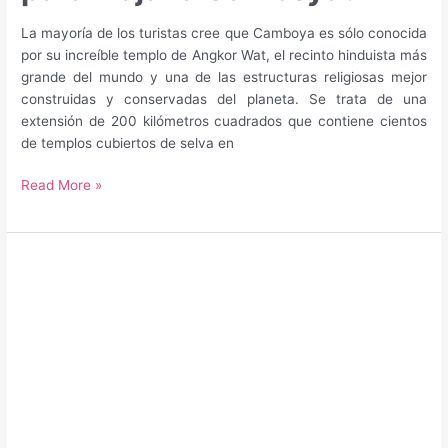
La mayoría de los turistas cree que Camboya es sólo conocida
por su increíble templo de Angkor Wat, el recinto hinduista más
grande del mundo y una de las estructuras religiosas mejor
construidas y conservadas del planeta. Se trata de una
extensión de 200 kilómetros cuadrados que contiene cientos
de templos cubiertos de selva en
¿Cuál
Read More »
es
la
mejor
época
para
viajar
a
Camboya?