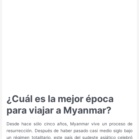
hacer
y
qué
ver
en
Bali
¿Cuál es la mejor época
para viajar a Myanmar?
Desde hace sólo cinco años, Myanmar vive un proceso de
resurrección. Después de haber pasado casi medio siglo bajo
un régimen totalitario, este país del sudeste asiático celebró