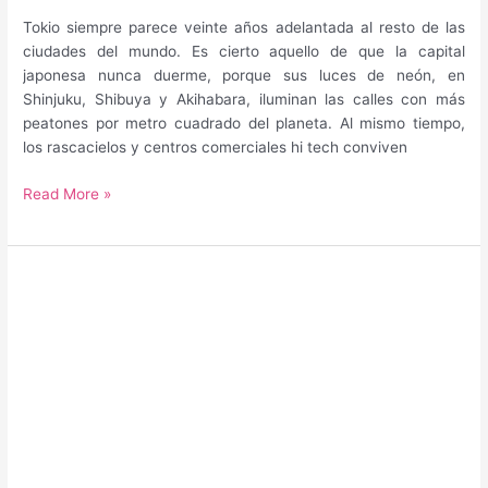
Tokio siempre parece veinte años adelantada al resto de las
ciudades del mundo. Es cierto aquello de que la capital
japonesa nunca duerme, porque sus luces de neón, en
Shinjuku, Shibuya y Akihabara, iluminan las calles con más
peatones por metro cuadrado del planeta. Al mismo tiempo,
los rascacielos y centros comerciales hi tech conviven
Guía
Read More »
para
saber
qué
hacer
y
qué
ver
en
Tokio