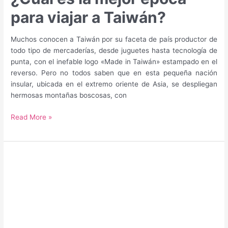
para viajar a Taiwán?
Muchos conocen a Taiwán por su faceta de país productor de
todo tipo de mercaderías, desde juguetes hasta tecnología de
punta, con el inefable logo «Made in Taiwán» estampado en el
reverso. Pero no todos saben que en esta pequeña nación
insular, ubicada en el extremo oriente de Asia, se despliegan
hermosas montañas boscosas, con
¿Cuál
Read More »
es
la
mejor
época
para
viajar
a
Taiwán?