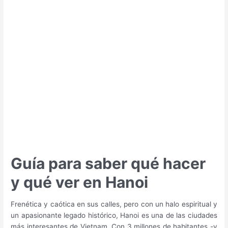
hacer
y
qué
ver
en
Kioto
Guía para saber qué hacer
y qué ver en Hanoi
Frenética y caótica en sus calles, pero con un halo espiritual y
un apasionante legado histórico, Hanoi es una de las ciudades
más interesantes de Vietnam. Con 3 millones de habitantes -y