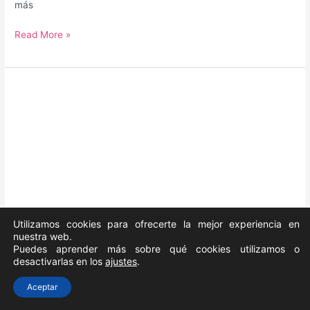
más
¿Cuál
Read More »
es
la
mejor
época
para
viajar
a
Maldivas?
Utilizamos cookies para ofrecerte la mejor experiencia en
nuestra web.
Puedes aprender más sobre qué cookies utilizamos o
desactivarlas en los
ajustes
.
Aceptar