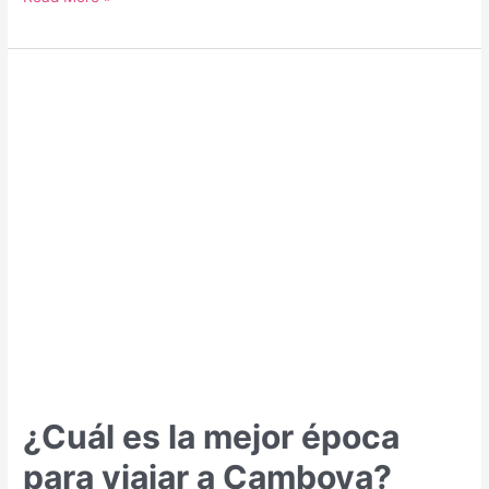
es
la
mejor
época
para
viajar
a
la
India?
¿Cuál es la mejor época
para viajar a Camboya?