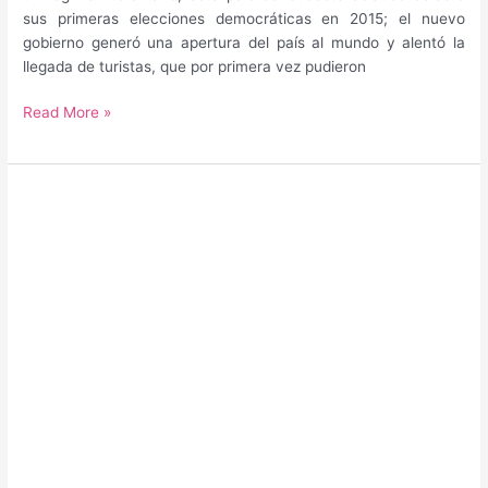
sus primeras elecciones democráticas en 2015; el nuevo
gobierno generó una apertura del país al mundo y alentó la
llegada de turistas, que por primera vez pudieron
¿Cuál
Read More »
es
la
mejor
época
para
viajar
a
Myanmar?