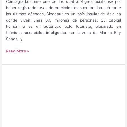
Consagrado como uno de los cuatro «tigres asiáticos» por
haber registrado tasas de crecimiento espectaculares durante
las últimas décadas, Singapur es un país insular de Asia en
donde viven unas 6,5 millones de personas. Su capital
homónima es un auténtico polo futurista, plasmado en
titánicos rascacielos inteligentes -en la zona de Marina Bay
Sands– y
Guía
Read More »
para
saber
qué
hacer
y
qué
ver
en
Singapur