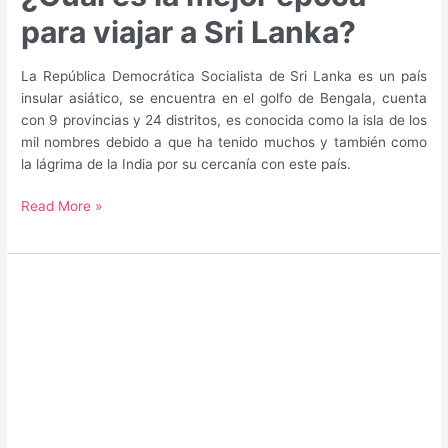
para viajar a Sri Lanka?
La República Democrática Socialista de Sri Lanka es un país
insular asiático, se encuentra en el golfo de Bengala, cuenta
con 9 provincias y 24 distritos, es conocida como la isla de los
mil nombres debido a que ha tenido muchos y también como
la lágrima de la India por su cercanía con este país.
¿Cuál
Read More »
es
la
mejor
época
para
viajar
a
Sri
Lanka?