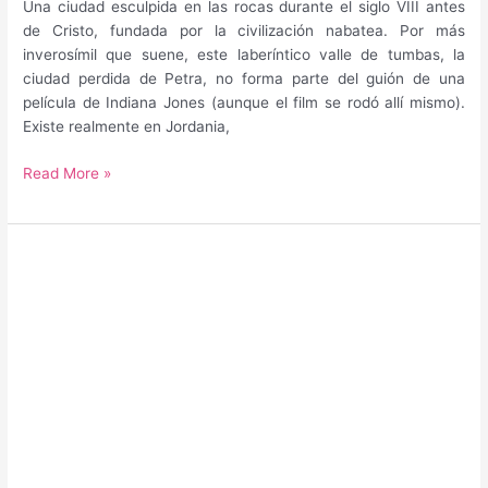
Una ciudad esculpida en las rocas durante el siglo VIII antes
de Cristo, fundada por la civilización nabatea. Por más
inverosímil que suene, este laberíntico valle de tumbas, la
ciudad perdida de Petra, no forma parte del guión de una
película de Indiana Jones (aunque el film se rodó allí mismo).
Existe realmente en Jordania,
¿Cuál
Read More »
es
la
mejor
época
para
viajar
a
Jordania?