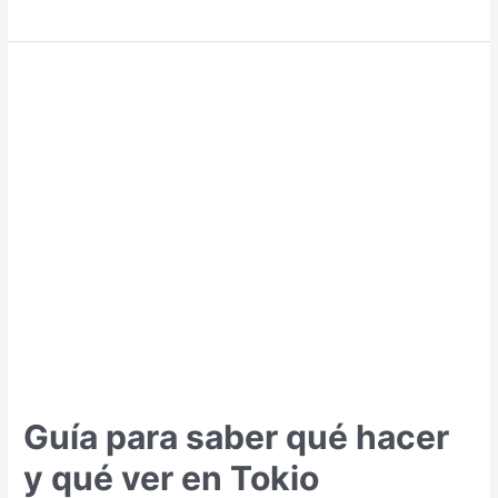
para
saber
qué
hacer
y
qué
ver
en
Kuala
Lumpur
Guía para saber qué hacer
y qué ver en Tokio