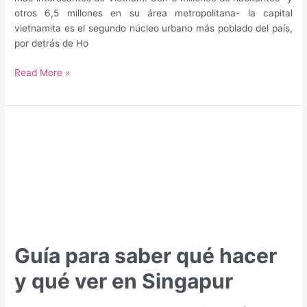
otros 6,5 millones en su área metropolitana- la capital
vietnamita es el segundo núcleo urbano más poblado del país,
por detrás de Ho
Guía
Read More »
para
saber
qué
hacer
y
qué
ver
en
Hanoi
Guía para saber qué hacer
y qué ver en Singapur