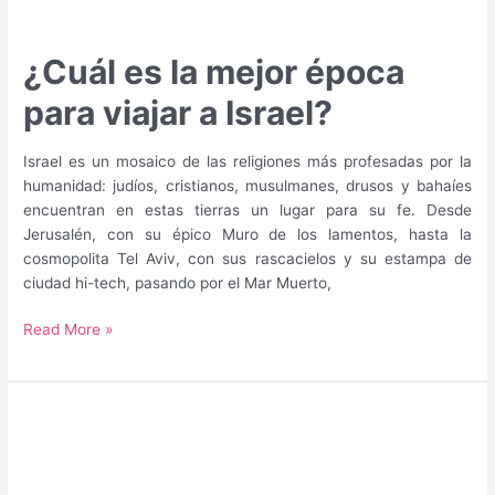
¿Cuál es la mejor época
para viajar a Israel?
Israel es un mosaico de las religiones más profesadas por la
humanidad: judíos, cristianos, musulmanes, drusos y bahaíes
encuentran en estas tierras un lugar para su fe. Desde
Jerusalén, con su épico Muro de los lamentos, hasta la
cosmopolita Tel Aviv, con sus rascacielos y su estampa de
ciudad hi-tech, pasando por el Mar Muerto,
¿Cuál
Read More »
es
la
mejor
época
para
viajar