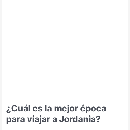
la
mejor
época
para
viajar
a
Indonesia?
¿Cuál es la mejor época
para viajar a Jordania?