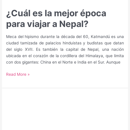
¿Cuál es la mejor época
para viajar a Nepal?
Meca del hipismo durante la década del 60, Katmandú es una
ciudad tamizada de palacios hinduistas y budistas que datan
del siglo XVII. Es también la capital de Nepal, una nación
ubicada en el corazón de la cordillera del Himalaya, que limita
con dos gigantes: China en el Norte e India en el Sur. Aunque
¿Cuál
Read More »
es
la
mejor
época
para
viajar
a
Nepal?