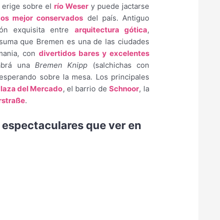
e erige sobre el
río Weser
y puede jactarse
cos mejor conservados
del país. Antiguo
ión exquisita entre
arquitectura gótica
,
 suma que Bremen es una de las ciudades
ania, con
divertidos bares y excelentes
abrá una
Bremen Knipp
(salchichas con
) esperando sobre la mesa. Los principales
laza del Mercado
, el barrio de
Schnoor
, la
rstraße
.
 espectaculares que ver en