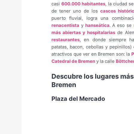
casi
600.000 habitantes
, la ciudad s
de tener uno de los
cascos históri
puerto fluvial, logra una combinac
renacentista
y
hanseática
. A eso se
más abiertas y hospitalarias
de Alem
restaurantes
, en donde siempre h
patatas, bacon, cebollas y pepinillos
atractivos que ver en Bremen son: la
P
Catedral de Bremen
y la calle
Böttche
Descubre los lugares más
Bremen
Plaza del Mercado