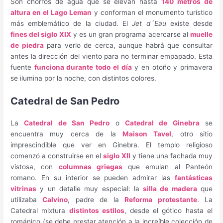
Son chorros de agua que se elevan hasta
140 metros de
altura en el Lago Leman
y conforman el monumento turístico
más emblemático de la ciudad. El
Jet d´Eau
existe desde
fines del siglo XIX
y es un gran programa acercarse al
muelle
de piedra
para verlo de cerca, aunque habrá que consultar
antes la dirección del viento para no terminar empapado. Esta
fuente
funciona durante todo el día
y en otoño y primavera
se ilumina por la noche, con distintos colores.
Catedral de San Pedro
La
Catedral de San Pedro
o
Catedral de Ginebra
se
encuentra muy cerca de la
Maison Tavel
, otro sitio
imprescindible que ver en Ginebra. El templo religioso
comenzó a construirse en el
siglo XII
y tiene una fachada muy
vistosa, con
columnas griegas
que emulan al Panteón
romano. En su interior se pueden admirar las
fantásticas
vitrinas
y un detalle muy especial: la
silla de madera
que
utilizaba
Calvino
, padre de la
Reforma protestante
. La
Catedral mixtura
distintos estilos
, desde el gótico hasta el
románico (se debe prestar atención a la increíble colección de