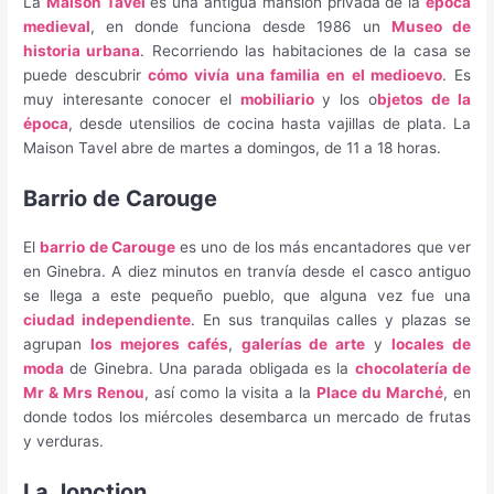
La
Maison Tavel
es una antigua mansión privada de la
época
medieval
, en donde funciona desde 1986 un
Museo de
historia urbana
. Recorriendo las habitaciones de la casa se
puede descubrir
cómo vivía una familia en el medioevo
. Es
muy interesante conocer el
mobiliario
y los o
bjetos de la
época
, desde utensilios de cocina hasta vajillas de plata. La
Maison Tavel abre de martes a domingos, de 11 a 18 horas.
Barrio de Carouge
El
barrio de Carouge
es uno de los más encantadores que ver
en Ginebra. A diez minutos en tranvía desde el casco antiguo
se llega a este pequeño pueblo, que alguna vez fue una
ciudad independiente
. En sus tranquilas calles y plazas se
agrupan
los mejores cafés
,
galerías de arte
y
locales de
moda
de Ginebra. Una parada obligada es la
chocolatería de
Mr & Mrs Renou
, así como la visita a la
Place du Marché
, en
donde todos los miércoles desembarca un mercado de frutas
y verduras.
La Jonction