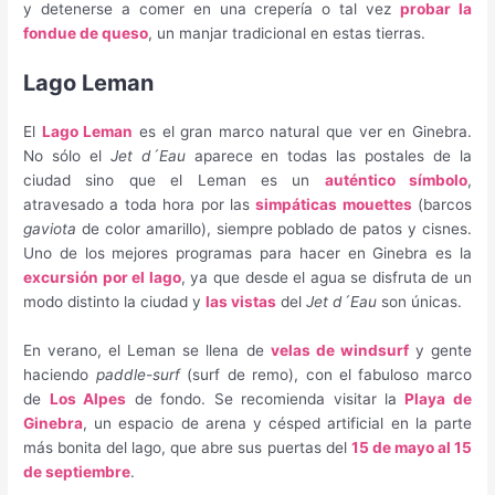
y detenerse a comer en una crepería o tal vez
probar la
fondue de queso
, un manjar tradicional en estas tierras.
Lago Leman
El
Lago Leman
es el gran marco natural que ver en Ginebra.
No sólo el
Jet d´Eau
aparece en todas las postales de la
ciudad sino que el Leman es un
auténtico símbolo
,
atravesado a toda hora por las
simpáticas mouettes
(barcos
gaviota
de color amarillo), siempre poblado de patos y cisnes.
Uno de los mejores programas para hacer en Ginebra es la
excursión por el lago
, ya que desde el agua se disfruta de un
modo distinto la ciudad y
las vistas
del
Jet d´Eau
son únicas.
En verano, el Leman se llena de
velas de windsurf
y gente
haciendo
paddle-surf
(surf de remo), con el fabuloso marco
de
Los Alpes
de fondo. Se recomienda visitar la
Playa de
Ginebra
, un espacio de arena y césped artificial en la parte
más bonita del lago, que abre sus puertas del
15 de mayo al 15
de septiembre
.