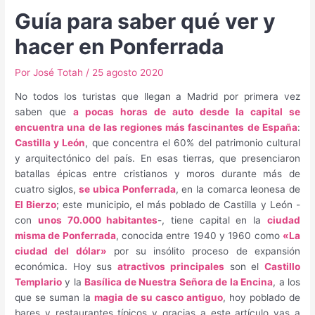
Guía para saber qué ver y
hacer en Ponferrada
Por
José Totah
/
25 agosto 2020
No todos los turistas que llegan a Madrid por primera vez
saben que
a pocas horas de auto desde la capital se
encuentra una de las regiones más fascinantes de España
:
Castilla y León
, que concentra el 60% del patrimonio cultural
y arquitectónico del país. En esas tierras, que presenciaron
batallas épicas entre cristianos y moros durante más de
cuatro siglos,
se ubica Ponferrada
, en la comarca leonesa de
El Bierzo
; este municipio, el más poblado de Castilla y León -
con
unos 70.000 habitantes
-, tiene capital en la
ciudad
misma de Ponferrada
, conocida entre 1940 y 1960 como
«La
ciudad del dólar»
por su insólito proceso de expansión
económica. Hoy sus
atractivos principales
son el
Castillo
Templario
y la
Basílica de Nuestra Señora de la Encina
, a los
que se suman la
magia de su casco antiguo
, hoy poblado de
bares y restaurantes típicos y gracias a este artículo vas a