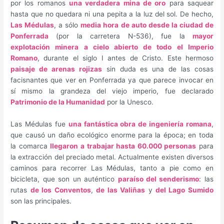
por los romanos
una verdadera mina de oro
para saquear
hasta que no quedara ni una pepita a la luz del sol. De hecho,
Las Médulas
, a sólo
media hora de auto desde la ciudad de
Ponferrada
(por la carretera N-536), fue la
mayor
explotación minera a cielo abierto de todo el Imperio
Romano
, durante el siglo I antes de Cristo. Este hermoso
paisaje de arenas rojizas
sin duda es una de las cosas
facisnantes que ver en Ponferrada ya que parece invocar en
sí mismo la grandeza del viejo imperio, fue declarado
Patrimonio de la Humanidad
por la Unesco.
Las Médulas fue
una fantástica obra de ingeniería romana
,
que causó un daño ecológico enorme para la época; en toda
la comarca
llegaron a trabajar hasta 60.000 personas
para
la extracción del preciado metal. Actualmente existen diversos
caminos para recorrer Las Médulas, tanto a pie como en
bicicleta, que son un auténtico
paraíso del senderismo
: las
rutas
de los Conventos
,
de las Valiñas
y
del Lago Sumido
son las principales.