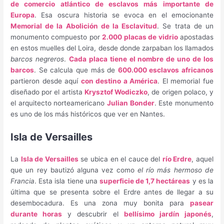
de comercio atlántico de esclavos más importante de
Europa
. Esa oscura historia se evoca en el emocionante
Memorial de la Abolición de la Esclavitud
. Se trata de un
monumento compuesto por
2.000 placas de vidrio
apostadas
en estos muelles del Loira, desde donde zarpaban los llamados
barcos negreros
.
Cada placa tiene el nombre de uno de los
barcos
. Se calcula que más de
600.000 esclavos africanos
partieron desde aquí
con destino a América
. El memorial fue
diseñado por el artista
Krysztof Wodiczko
, de origen polaco, y
el arquitecto norteamericano
Julian Bonder
. Este monumento
es uno de los más históricos que ver en Nantes.
Isla de Versailles
La
Isla de Versailles
se ubica en el cauce del
río Erdre
, aquel
que un rey bautizó alguna vez como
el río más hermoso de
Francia
. Esta isla tiene una
superficie de 1,7 hectáreas
y es la
última que se presenta sobre el Erdre antes de llegar a su
desembocadura. Es una zona muy bonita para
pasear
durante horas
y descubrir el
bellísimo jardín japonés
,