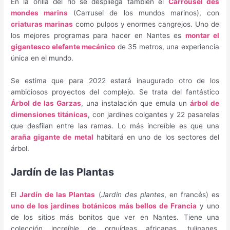
En la orilla del río se despliega también el
Carrousel des
mondes marins
(Carrusel de los mundos marinos), con
criaturas marinas
como pulpos y enormes cangrejos. Uno de
los mejores programas para hacer en Nantes es
montar el
gigantesco elefante mecánico
de 35 metros, una experiencia
única en el mundo.
Se estima que para 2022 estará inaugurado otro de los
ambiciosos proyectos del complejo. Se trata del fantástico
Árbol de las Garzas
, una instalación que emula un
árbol de
dimensiones titánicas
, con jardines colgantes y 22 pasarelas
que desfilan entre las ramas. Lo más increíble es que una
araña gigante de metal
habitará en uno de los sectores del
árbol.
Jardín de las Plantas
El
Jardín de las Plantas
(
Jardin des plantes
, en francés) es
uno de los jardines botánicos más bellos de Francia
y uno
de los sitios más bonitos que ver en Nantes. Tiene una
colección increíble de orquídeas africanas, tulipanes,