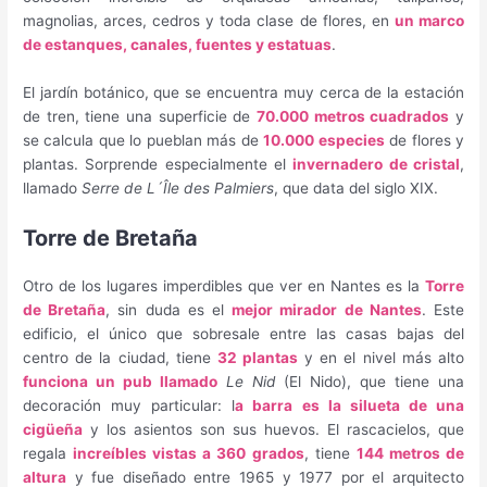
magnolias, arces, cedros y toda clase de flores, en
un marco
de estanques, canales, fuentes y estatuas
.
El jardín botánico, que se encuentra muy cerca de la estación
de tren, tiene una superficie de
70.000 metros cuadrados
y
se calcula que lo pueblan más de
10.000 especies
de flores y
plantas. Sorprende especialmente el
invernadero de cristal
,
llamado
Serre de L´Île des Palmiers
, que data del siglo XIX.
Torre de Bretaña
Otro de los lugares imperdibles que ver en Nantes es la
Torre
de Bretaña
, sin duda es el
mejor mirador de Nantes
. Este
edificio, el único que sobresale entre las casas bajas del
centro de la ciudad, tiene
32 plantas
y en el nivel más alto
funciona un pub llamado
Le Nid
(El Nido), que tiene una
decoración muy particular: l
a barra es la silueta de una
cigüeña
y los asientos son sus huevos. El rascacielos, que
regala
increíbles vistas a 360 grados
, tiene
144 metros de
altura
y fue diseñado entre 1965 y 1977 por el arquitecto