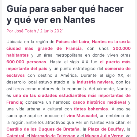
Guía para saber qué hacer
y qué ver en Nantes
Por
José Totah
/
2 junio 2021
Ubicada en la región de
Países del Loira
,
Nantes es la sexta
ciudad más grande de Francia
, con unos
300.000
habitantes
y un área metropolitana en donde viven otras
600.000 personas
. Hasta el siglo XIX fue
el puerto más
importante del país
y un punto estratégico del
comercio de
esclavos
con destino a América. Durante el siglo XX, el
desarrollo local estuvo atado a la
industria naviera
, con los
astilleros como motores de la economía. Actualmente, Nantes
es
una de las ciudades estudiantiles más importantes de
Francia
; conserva un hermoso
casco histórico medieval
y
una vida urbana y cultural con
tintes bohemios
. A eso se
suma que aquí se produce el
vino Muscadel
, un emblema de
la región. Entre los atractivos que ver en Nantes vale citar: el
Castillo de los Duques de Bretaña
, la
Plaza de Bouffay
, la
Catedral
, el
Mercado de Talensac
y el
Museo Julio Verne
, ya