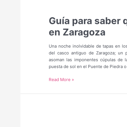
Guía para saber 
en Zaragoza
Una noche inolvidable de tapas en los
del casco antiguo de Zaragoza; un p
asoman las imponentes cúpulas de la 
puesta de sol en el Puente de Piedra o 
Guía
Read More »
para
saber
qué
hacer
y
qué
ver