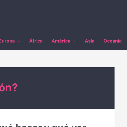
Europa
África
América
Asia
Oceanía
gón?