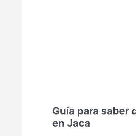
en
Zaragoza
Guía para saber 
en Jaca