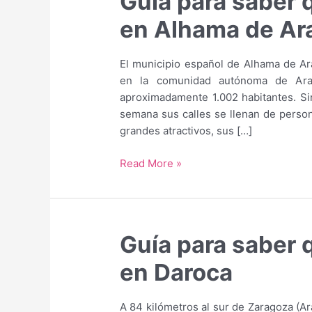
Guía para saber 
en Alhama de Ar
El municipio español de Alhama de Ara
en la comunidad autónoma de Ara
aproximadamente 1.002 habitantes. Sin
semana sus calles se llenan de person
grandes atractivos, sus […]
Guía
Read More »
para
saber
qué
hacer
Guía para saber 
y
qué
en Daroca
ver
en
A 84 kilómetros al sur de Zaragoza (A