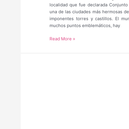
Alhama
localidad que fue declarada Conjunto 
de
una de las ciudades más hermosas de 
Aragón
imponentes torres y castillos. El mu
muchos puntos emblemáticos, hay
Guía
Read More »
para
saber
qué
hacer
y
qué
ver
en
Daroca