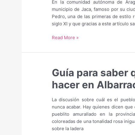
En la comunidad autónoma de Aragó
municipio de Jaca, famoso por su ciud
Pedro, una de las primeras de estilo 
siglo XI y que gracias a este artículo s
Guía
Read More »
para
saber
qué
hacer
Guía para saber 
y
qué
hacer en Albarra
ver
en
La discusión sobre cuál es el pueb
Jaca
nunca acabar. Hay quienes dicen que e
pueblito amurallado en la provinc
coloreadas de una tonalidad rosa inigua
sobre la ladera