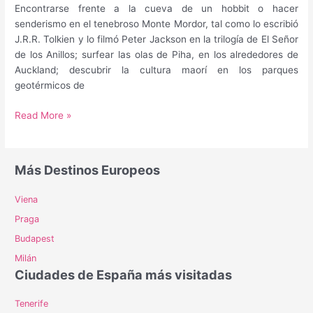
Encontrarse frente a la cueva de un hobbit o hacer
senderismo en el tenebroso Monte Mordor, tal como lo escribió
J.R.R. Tolkien y lo filmó Peter Jackson en la trilogía de El Señor
de los Anillos; surfear las olas de Piha, en los alrededores de
Auckland; descubrir la cultura maorí en los parques
geotérmicos de
¿Cuál
Read More »
es
la
mejor
Más Destinos Europeos
época
para
Viena
viajar
Praga
a
Nueva
Budapest
Zelanda?
Milán
Ciudades de España más visitadas
Tenerife