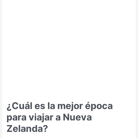
mejor
época
para
viajar
a
Bora
Bora?
¿Cuál es la mejor época
para viajar a Nueva
Zelanda?