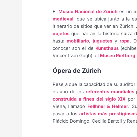
El
Museo Nacional de Zúrich
es un im
medieval
, que se ubica junto a la e
itinerario de sitios que ver en Zúrich
objetos
que narran la historia suiza
hasta
mobiliario
,
juguetes
y
ropa
. O
conocer son el de
Kunsthaus
(exhibe
Vincent van Gogh), el
Museo Rietberg
Ópera de Zúrich
Pese a que la capacidad de su auditori
es uno de los
referentes mundiales
p
construida a fines del siglo XIX
por 
Viena, llamado
Fellhner & Helmer
. S
pasar a los
artistas más prestigiosos
Plácido Domingo, Cecilia Bartoli y Ren