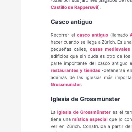
rosas
por sus jardines plagados de rosa
Castillo de Rapperswil
).
Casco antiguo
Recorrer el
casco antiguo
(llamado
hacer cuando se llega a Zúrich. Es un
pequeñas calles,
casas medievales
edificios que sin duda es otro de los
parte importante del casco antiguo 
restaurantes y tiendas
-detenerse en 
además de las iglesias más importa
Grossmünster
.
Iglesia de Grossmünster
La
Iglesia de Grossmünster
es el tem
tiene una
mística especial
que lo con
ver en Zúrich. Construida a partir de