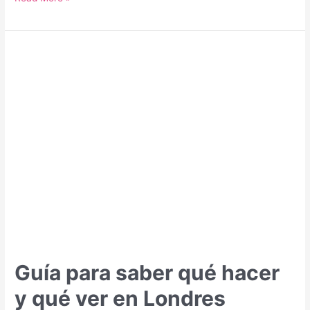
para
saber
qué
hacer
y
qué
ver
en
Budapest
Guía para saber qué hacer
y qué ver en Londres