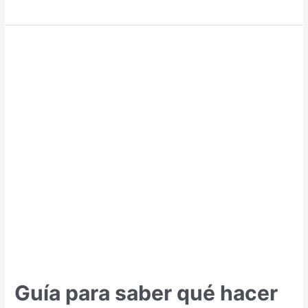
para
saber
qué
hacer
y
qué
ver
en
Riga
Guía para saber qué hacer