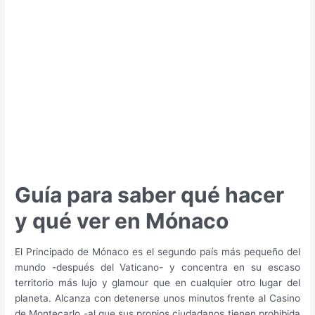
qué
ver
en
Kiev
Guía para saber qué hacer
y qué ver en Mónaco
El Principado de Mónaco es el segundo país más pequeño del
mundo -después del Vaticano- y concentra en su escaso
territorio más lujo y glamour que en cualquier otro lugar del
planeta. Alcanza con detenerse unos minutos frente al Casino
de Montecarlo -al que sus propios ciudadanos tienen prohibida