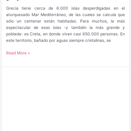
Grecia tiene cerca de 6.000 islas desperdigadas en el
aturquesado Mar Mediterráneo, de las cuales se calcula que
sólo un centenar están habitadas. Para muchos, la más
espectacular de esas islas -y también la más grande y
poblada- es Creta, en donde viven casi 650.000 personas. En
este territorio, bañado por aguas siempre cristalinas, se
Guía
Read More »
para
saber
qué
hacer
y
qué
ver
en
Creta