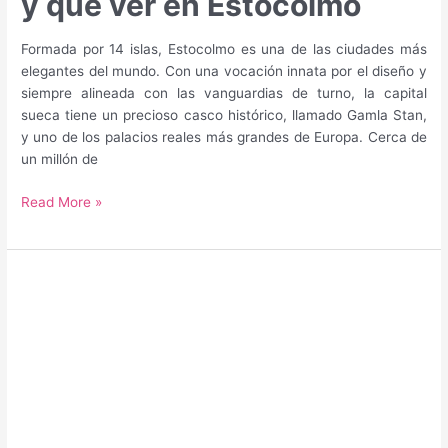
y qué ver en Estocolmo
Formada por 14 islas, Estocolmo es una de las ciudades más
elegantes del mundo. Con una vocación innata por el diseño y
siempre alineada con las vanguardias de turno, la capital
sueca tiene un precioso casco histórico, llamado Gamla Stan,
y uno de los palacios reales más grandes de Europa. Cerca de
un millón de
Guía
Read More »
para
saber
qué
hacer
y
qué
ver
en
Estocolmo