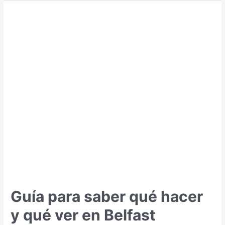
qué
hacer
y
qué
ver
en
Bratislava
Guía para saber qué hacer
y qué ver en Belfast