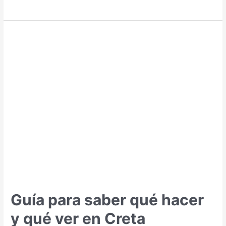
para
saber
qué
hacer
y
qué
ver
en
Helsinki
Guía para saber qué hacer
y qué ver en Creta