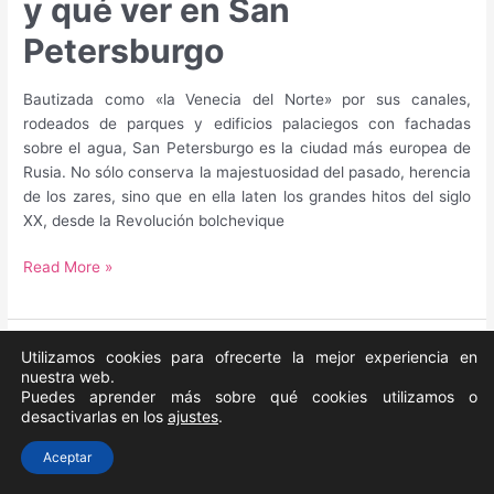
y qué ver en San
Petersburgo
Bautizada como «la Venecia del Norte» por sus canales,
rodeados de parques y edificios palaciegos con fachadas
sobre el agua, San Petersburgo es la ciudad más europea de
Rusia. No sólo conserva la majestuosidad del pasado, herencia
de los zares, sino que en ella laten los grandes hitos del siglo
XX, desde la Revolución bolchevique
Guía
Read More »
para
saber
qué
Utilizamos cookies para ofrecerte la mejor experiencia en
hacer
nuestra web.
y
Puedes aprender más sobre qué cookies utilizamos o
qué
desactivarlas en los
ajustes
.
ver
Aceptar
en
San