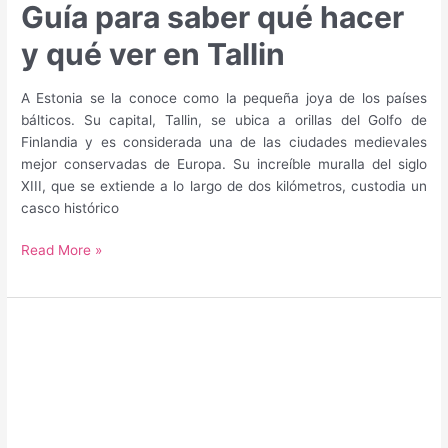
Guía para saber qué hacer
y qué ver en Tallin
A Estonia se la conoce como la pequeña joya de los países
bálticos. Su capital, Tallin, se ubica a orillas del Golfo de
Finlandia y es considerada una de las ciudades medievales
mejor conservadas de Europa. Su increíble muralla del siglo
XIII, que se extiende a lo largo de dos kilómetros, custodia un
casco histórico
Guía
Read More »
para
saber
qué
hacer
y
qué
ver
en
Tallin