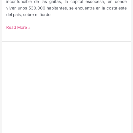
inconfundible de las gaitas, la capital escocesa, en donde
viven unos 530.000 habitantes, se encuentra en la costa este
del país, sobre el fiordo
Guía
Read More »
para
saber
qué
hacer
y
qué
ver
en
Edimburgo