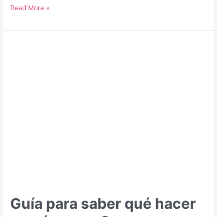
Guía
Read More »
para
saber
qué
hacer
y
qué
ver
en
Moscú
Guía para saber qué hacer