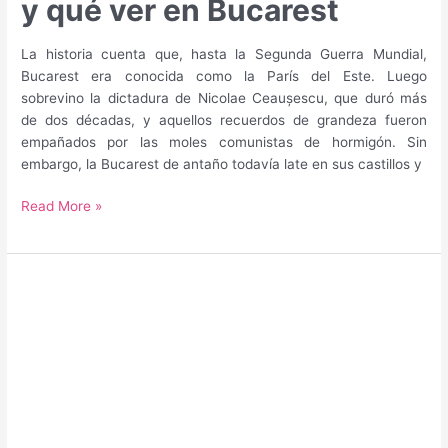
y qué ver en Bucarest
La historia cuenta que, hasta la Segunda Guerra Mundial,
Bucarest era conocida como la París del Este. Luego
sobrevino la dictadura de Nicolae Ceaușescu, que duró más
de dos décadas, y aquellos recuerdos de grandeza fueron
empañados por las moles comunistas de hormigón. Sin
embargo, la Bucarest de antaño todavía late en sus castillos y
Guía
Read More »
para
saber
qué
hacer
y
qué
ver
en
Bucarest