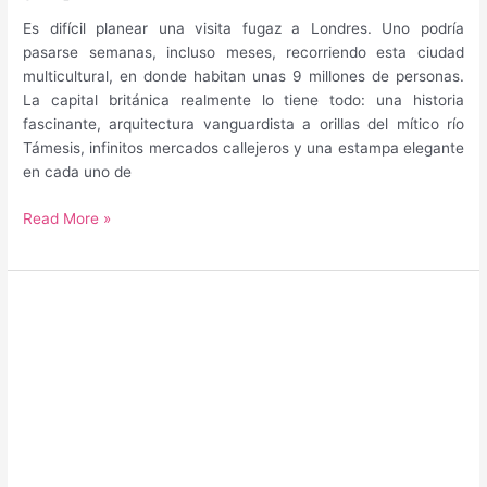
Es difícil planear una visita fugaz a Londres. Uno podría
pasarse semanas, incluso meses, recorriendo esta ciudad
multicultural, en donde habitan unas 9 millones de personas.
La capital británica realmente lo tiene todo: una historia
fascinante, arquitectura vanguardista a orillas del mítico río
Támesis, infinitos mercados callejeros y una estampa elegante
en cada uno de
Guía
Read More »
para
saber
qué
hacer
y
qué
ver
en
Londres