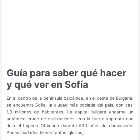
qué
hacer
y
qué
ver
en
Atenas
Guía para saber qué hacer
y qué ver en Sofía
En el centro de la península balcánica, en el oeste de Bulgaria,
se encuentra Sofía, la ciudad más poblada del país, con casi
1,3 millones de habitantes. La capital búlgara encarna un
auténtico cruce de civilizaciones, con la fuerte impronta que
dejó el Imperio Otomano durante 500 años de dominación.
Pocas ciudades tienen tantas iglesias,