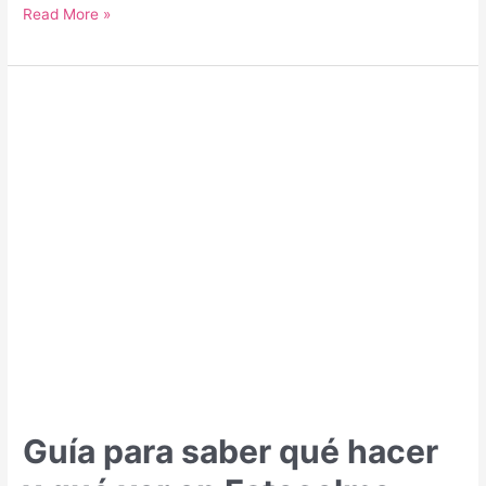
Guía
Read More »
para
saber
qué
hacer
y
qué
ver
en
Brno
Guía para saber qué hacer