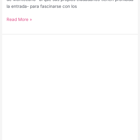
la entrada- para fascinarse con los
Guía
Read More »
para
saber
qué
hacer
y
qué
ver
en
Mónaco