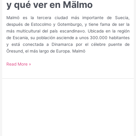
y qué ver en Mälmo
Malmö es la tercera ciudad más importante de Suecia,
después de Estocolmo y Gotemburgo, y tiene fama de ser la
más multicultural del país escandinavo. Ubicada en la región
de Escania, su población asciende a unos 300.000 habitantes
y está conectada a Dinamarca por el célebre puente de
Öresund, el más largo de Europa. Malmö
Guía
Read More »
para
saber
qué
hacer
y
qué
ver
en
Mälmo