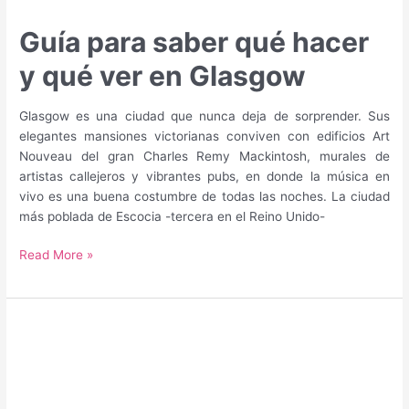
Guía para saber qué hacer
y qué ver en Glasgow
Glasgow es una ciudad que nunca deja de sorprender. Sus
elegantes mansiones victorianas conviven con edificios Art
Nouveau del gran Charles Remy Mackintosh, murales de
artistas callejeros y vibrantes pubs, en donde la música en
vivo es una buena costumbre de todas las noches. La ciudad
más poblada de Escocia -tercera en el Reino Unido-
Guía
Read More »
para
saber
qué
hacer
y
qué
ver