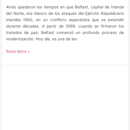
Atrás quedaron los tiempos en que Belfast, capital de Irlanda
del Norte, era blanco de los ataques del Ejército Republicano
Irlandés (IRA), en un conflicto separatista que se extendió
durante décadas. A partir de 1998, cuando se firmaron los
tratados de paz, Belfast comenzó un profundo proceso de
modernización. Hoy día, es una de las
Guía
Read More »
para
saber
qué
hacer
y
qué
ver
en
Belfast