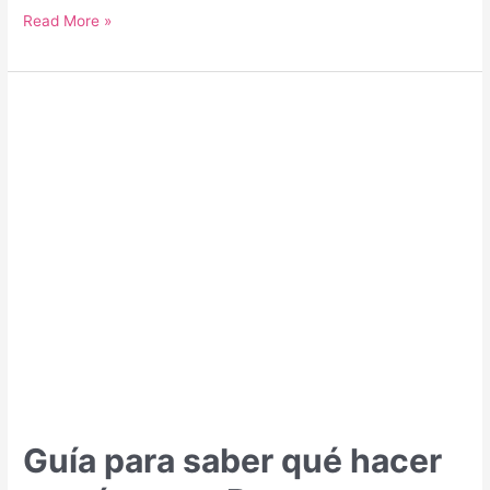
Guía
Read More »
para
saber
qué
hacer
y
qué
ver
en
Sofía
Guía para saber qué hacer