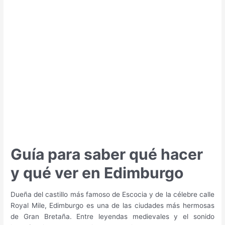
qué
hacer
y
qué
ver
en
Copenhague
Guía para saber qué hacer
y qué ver en Edimburgo
Dueña del castillo más famoso de Escocia y de la célebre calle
Royal Mile, Edimburgo es una de las ciudades más hermosas
de Gran Bretaña. Entre leyendas medievales y el sonido