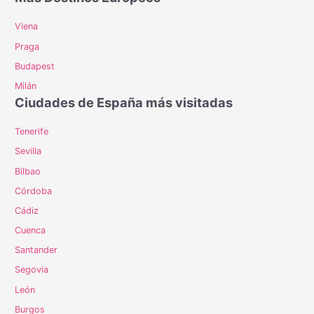
hacer
y
Viena
qué
Praga
ver
en
Budapest
Zúrich
Milán
Ciudades de España más visitadas
Tenerife
Sevilla
Bilbao
Córdoba
Cádiz
Cuenca
Santander
Segovia
León
Burgos