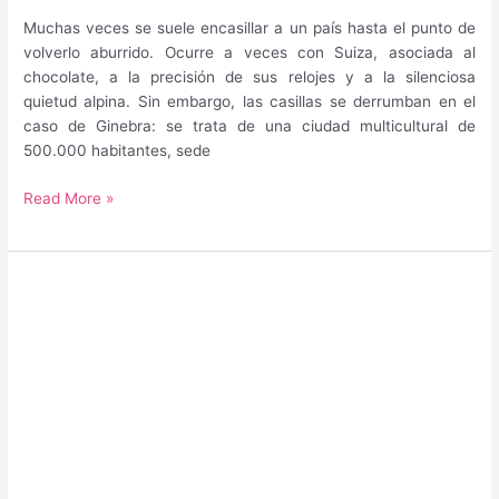
Muchas veces se suele encasillar a un país hasta el punto de
volverlo aburrido. Ocurre a veces con Suiza, asociada al
chocolate, a la precisión de sus relojes y a la silenciosa
quietud alpina. Sin embargo, las casillas se derrumban en el
caso de Ginebra: se trata de una ciudad multicultural de
500.000 habitantes, sede
Guía
Read More »
para
saber
qué
hacer
y
qué
ver
en
Ginebra