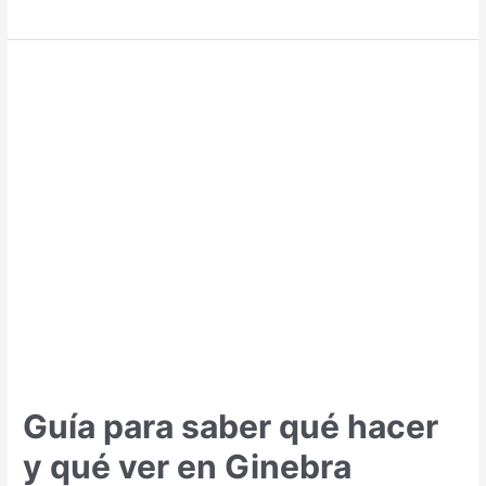
para
saber
qué
hacer
y
qué
ver
en
Basilea
Guía para saber qué hacer
y qué ver en Ginebra