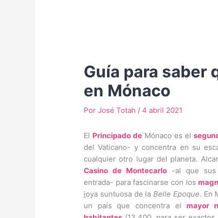
Guía para saber 
en Mónaco
Por
José Totah
/
4 abril 2021
El
Principado de
Mónaco es el
segund
del Vaticano- y concentra en su esc
cualquier otro lugar del planeta. Alc
Casino de Montecarlo
-al que sus 
entrada- para fascinarse con los
magní
joya suntuosa de la
Belle Epoque
. En
un país que concentra el
mayor n
habitantes
(13.400, para ser exactos, 