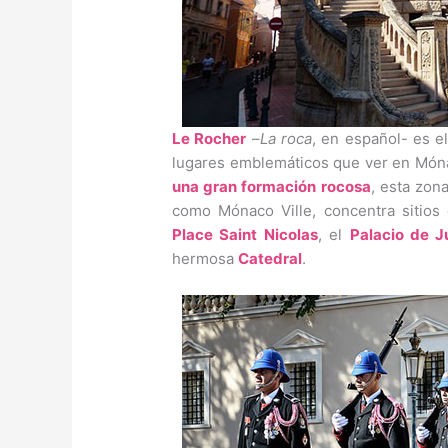
Le Rocher
–
La roca
, en español- es e
lugares emblemáticos que ver en Móna
una gran formación rocosa
, esta zon
como Mónaco Ville, concentra sitios
Place Saint Nicolas
, el
Palacio de Ju
hermosa
Catedral
.