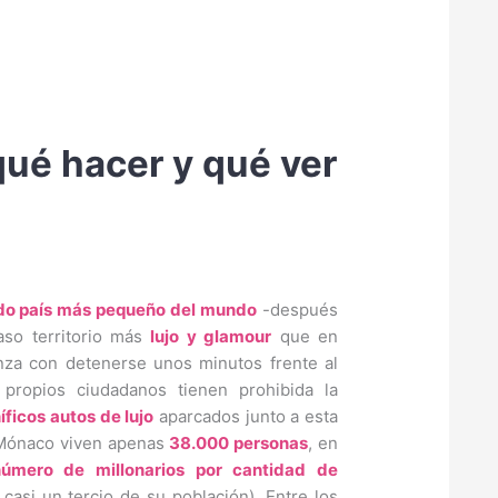
qué hacer y qué ver
o país más pequeño del mundo
-después
aso territorio más
lujo y glamour
que en
anza con detenerse unos minutos frente al
propios ciudadanos tienen prohibida la
ficos autos de lujo
aparcados junto a esta
 Mónaco viven apenas
38.000 personas
, en
úmero de millonarios por cantidad de
casi un tercio de su población). Entre los