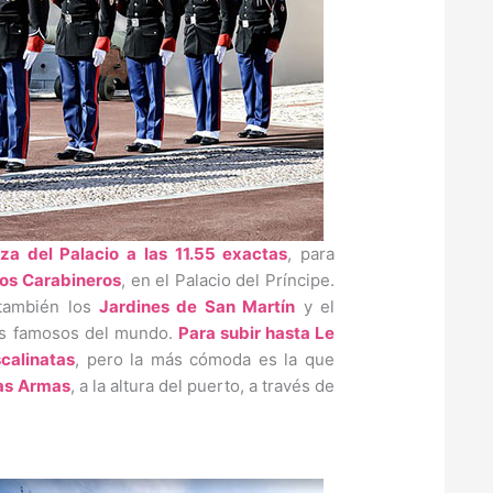
za del Palacio a las 11.55 exactas
, para
los Carabineros
, en el Palacio del Príncipe.
 también los
Jardines de San Martín
y el
ás famosos del mundo.
Para subir hasta Le
scalinatas
, pero la más cómoda es la que
las Armas
, a la altura del puerto, a través de