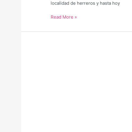
localidad de herreros y hasta hoy
Guía
Read More »
para
saber
qué
hacer
y
qué
ver
en
Taramundi