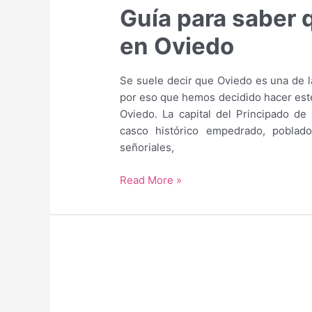
Guía para saber 
en Oviedo
Se suele decir que Oviedo es una de 
por eso que hemos decidido hacer este 
Oviedo. La capital del Principado de
casco histórico empedrado, poblado
señoriales,
Guía
Read More »
para
saber
qué
hacer
y
qué
ver