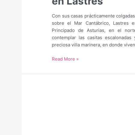
en Lastres
Con sus casas prácticamente colgadas
sobre el Mar Cantábrico, Lastres 
Principado de Asturias, en el nor
contemplar las casitas escalonadas 
preciosa villa marinera, en donde viven
Guía
Read More »
para
saber
qué
hacer
y
qué
ver
en
Lastres