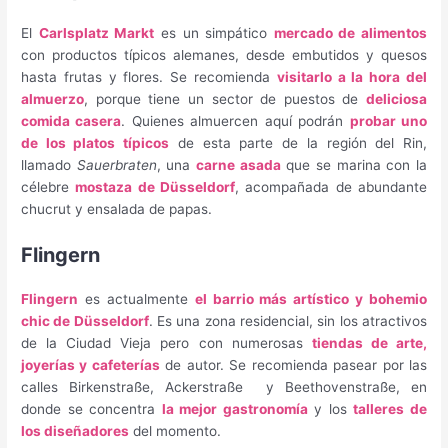
El
Carlsplatz Markt
es un simpático
mercado de alimentos
con productos típicos alemanes, desde embutidos y quesos
hasta frutas y flores. Se recomienda
visitarlo a la hora del
almuerzo
, porque tiene un sector de puestos de
deliciosa
comida casera
. Quienes almuercen aquí podrán
probar uno
de los platos típicos
de esta parte de la región del Rin,
llamado
Sauerbraten
, una
carne asada
que se marina con la
célebre
mostaza de Düsseldorf
, acompañada de abundante
chucrut y ensalada de papas.
Flingern
Flingern
es actualmente
el barrio más artístico y bohemio
chic de Düsseldorf
. Es una zona residencial, sin los atractivos
de la Ciudad Vieja pero con numerosas
tiendas de arte,
joyerías y cafeterías
de autor. Se recomienda pasear por las
calles Birkenstraße, Ackerstraße y Beethovenstraße, en
donde se concentra
la mejor gastronomía
y los
talleres de
los diseñadores
del momento.