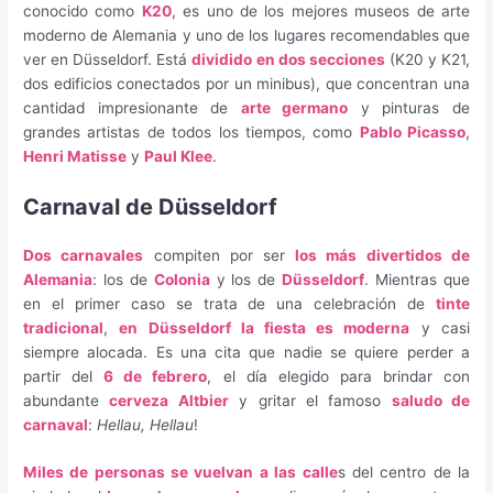
conocido como
K20
, es uno de los mejores museos de arte
moderno de Alemania y uno de los lugares recomendables que
ver en Düsseldorf. Está
dividido en dos secciones
(K20 y K21,
dos edificios conectados por un minibus), que concentran una
cantidad impresionante de
arte germano
y pinturas de
grandes artistas de todos los tiempos, como
Pablo Picasso
,
Henri Matisse
y
Paul Klee
.
Carnaval de Düsseldorf
Dos carnavales
compiten por ser
los más divertidos de
Alemania
: los de
Colonia
y los de
Düsseldorf
. Mientras que
en el primer caso se trata de una celebración de
tinte
tradicional
,
en Düsseldorf la fiesta es moderna
y casi
siempre alocada. Es una cita que nadie se quiere perder a
partir del
6 de febrero
, el día elegido para brindar con
abundante
cerveza Altbier
y gritar el famoso
saludo de
carnaval
:
Hellau, Hellau
!
Miles de personas se vuelvan a las calle
s del centro de la