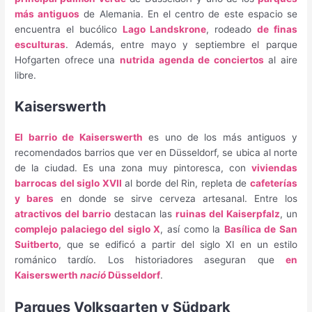
más antiguos
de Alemania. En el centro de este espacio se
encuentra el bucólico
Lago Landskrone
, rodeado
de finas
esculturas
. Además, entre mayo y septiembre el parque
Hofgarten ofrece una
nutrida agenda de conciertos
al aire
libre.
Kaiserswerth
El barrio de Kaiserswerth
es uno de los más antiguos y
recomendados barrios que ver en Düsseldorf, se ubica al norte
de la ciudad. Es una zona muy pintoresca, con
viviendas
barrocas del siglo XVII
al borde del Rin, repleta de
cafeterías
y bares
en donde se sirve cerveza artesanal. Entre los
atractivos del barrio
destacan las
ruinas del Kaiserpfalz
, un
complejo palaciego del siglo X
, así como la
Basílica de San
Suitberto
, que se edificó a partir del siglo XI en un estilo
románico tardío. Los historiadores aseguran que
en
Kaiserswerth
nació
Düsseldorf
.
Parques Volksgarten y Südpark