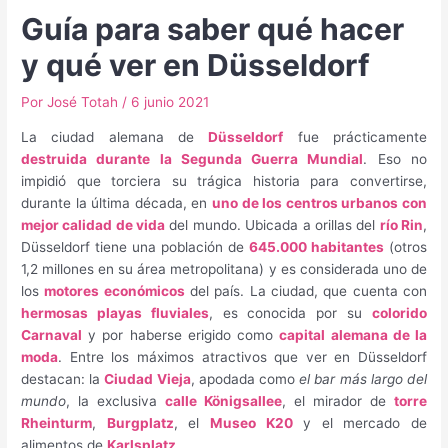
Guía para saber qué hacer
y qué ver en Düsseldorf
Por
José Totah
/
6 junio 2021
La ciudad alemana de
Düsseldorf
fue prácticamente
destruida durante la Segunda Guerra Mundial
. Eso no
impidió que torciera su trágica historia para convertirse,
durante la última década, en
uno de los centros urbanos con
mejor calidad de vida
del mundo. Ubicada a orillas del
río Rin
,
Düsseldorf tiene una población de
645.000 habitantes
(otros
1,2 millones en su área metropolitana) y es considerada uno de
los
motores económicos
del país. La ciudad, que cuenta con
hermosas playas fluviales
, es conocida por su
colorido
Carnaval
y por haberse erigido como
capital alemana de la
moda
. Entre los máximos atractivos que ver en Düsseldorf
destacan: la
Ciudad Vieja
, apodada como
el bar más largo del
mundo
, la exclusiva
calle Königsallee
, el mirador de
torre
Rheinturm
,
Burgplatz
, el
Museo K20
y el mercado de
alimentos de
Karlsplatz
.