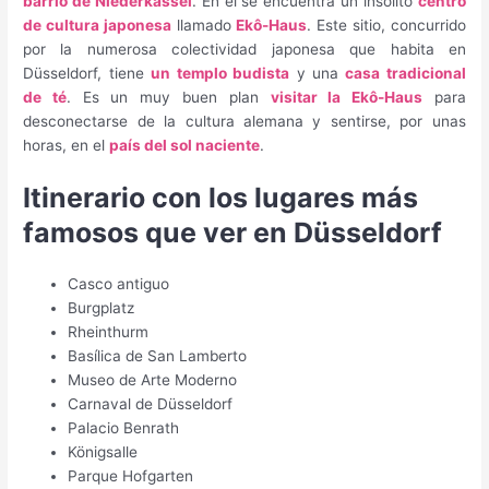
barrio de Niederkassel
. En él se encuentra un insólito
centro
de cultura japonesa
llamado
Ekô-Haus
. Este sitio, concurrido
por la numerosa colectividad japonesa que habita en
Düsseldorf, tiene
un templo budista
y una
casa tradicional
de té
. Es un muy buen plan
visitar la Ekô-Haus
para
desconectarse de la cultura alemana y sentirse, por unas
horas, en el
país del sol naciente
.
Itinerario con los lugares más
famosos que ver en Düsseldorf
Casco antiguo
Burgplatz
Rheinthurm
Basílica de San Lamberto
Museo de Arte Moderno
Carnaval de Düsseldorf
Palacio Benrath
Königsalle
Parque Hofgarten