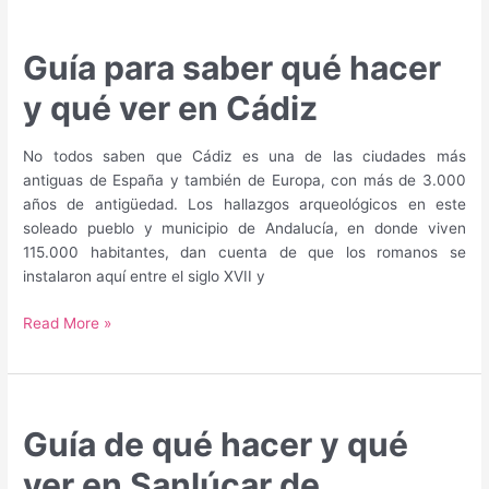
Guía para saber qué hacer
y qué ver en Cádiz
No todos saben que Cádiz es una de las ciudades más
antiguas de España y también de Europa, con más de 3.000
años de antigüedad. Los hallazgos arqueológicos en este
soleado pueblo y municipio de Andalucía, en donde viven
115.000 habitantes, dan cuenta de que los romanos se
instalaron aquí entre el siglo XVII y
Guía
Read More »
para
saber
qué
hacer
Guía de qué hacer y qué
y
qué
ver en Sanlúcar de