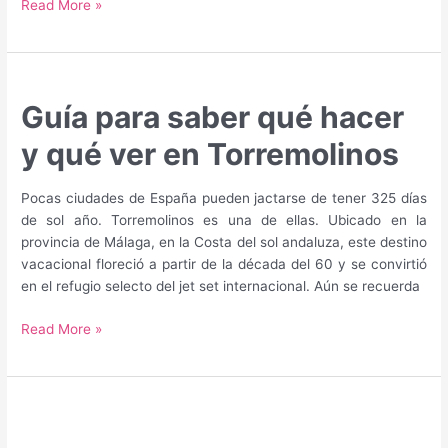
Guía
Read More »
para
saber
qué
hacer
Guía para saber qué hacer
y
qué
y qué ver en Torremolinos
ver
en
Pocas ciudades de España pueden jactarse de tener 325 días
Frigiliana
de sol año. Torremolinos es una de ellas. Ubicado en la
provincia de Málaga, en la Costa del sol andaluza, este destino
vacacional floreció a partir de la década del 60 y se convirtió
en el refugio selecto del jet set internacional. Aún se recuerda
Guía
Read More »
para
saber
qué
hacer
y