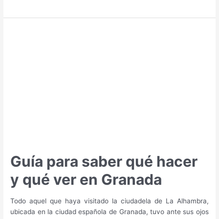
para
saber
qué
hacer
y
qué
ver
en
Nerja
Guía para saber qué hacer
y qué ver en Granada
Todo aquel que haya visitado la ciudadela de La Alhambra,
ubicada en la ciudad española de Granada, tuvo ante sus ojos