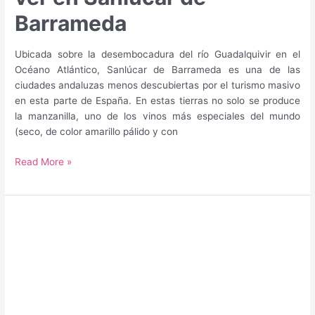
ver
en
Barrameda
Cádiz
Ubicada sobre la desembocadura del río Guadalquivir en el
Océano Atlántico, Sanlúcar de Barrameda es una de las
ciudades andaluzas menos descubiertas por el turismo masivo
en esta parte de España. En estas tierras no solo se produce
la manzanilla, uno de los vinos más especiales del mundo
(seco, de color amarillo pálido y con
Guía
Read More »
de
qué
hacer
y
qué
ver
en
Sanlúcar
de