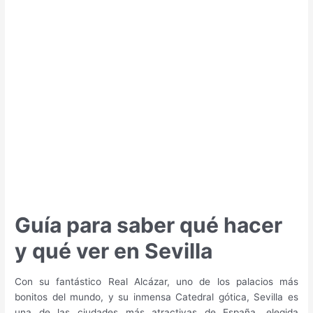
hacer
y
qué
ver
en
Córdoba
Guía para saber qué hacer
y qué ver en Sevilla
Con su fantástico Real Alcázar, uno de los palacios más
bonitos del mundo, y su inmensa Catedral gótica, Sevilla es
una de las ciudades más atractivas de España, elegida