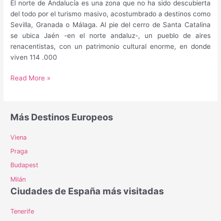
El norte de Andalucía es una zona que no ha sido descubierta
del todo por el turismo masivo, acostumbrado a destinos como
Sevilla, Granada o Málaga. Al pie del cerro de Santa Catalina
se ubica Jaén -en el norte andaluz-, un pueblo de aires
renacentistas, con un patrimonio cultural enorme, en donde
viven 114 .000
Guía
Read More »
para
saber
qué
Más Destinos Europeos
hacer
y
Viena
que
Praga
ver
en
Budapest
Jaén
Milán
Ciudades de España más visitadas
Tenerife