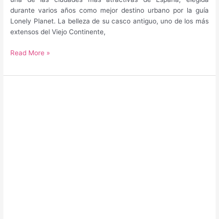
durante varios años como mejor destino urbano por la guía
Lonely Planet. La belleza de su casco antiguo, uno de los más
extensos del Viejo Continente,
Guía
Read More »
para
saber
qué
hacer
y
qué
ver
en
Sevilla