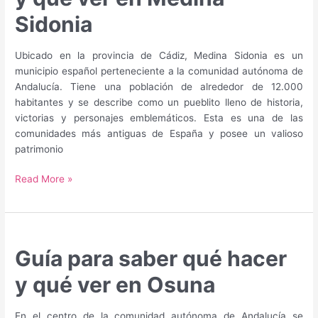
ver
en
Sidonia
Palos
de
Ubicado en la provincia de Cádiz, Medina Sidonia es un
la
municipio español perteneciente a la comunidad autónoma de
Frontera
Andalucía. Tiene una población de alrededor de 12.000
habitantes y se describe como un pueblito lleno de historia,
victorias y personajes emblemáticos. Esta es una de las
comunidades más antiguas de España y posee un valioso
patrimonio
Guía
Read More »
para
saber
qué
hacer
Guía para saber qué hacer
y
qué
y qué ver en Osuna
ver
en
En el centro de la comunidad autónoma de Andalucía se