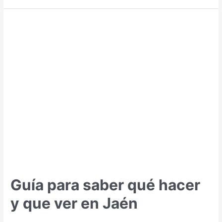
saber
qué
hacer
y
qué
ver
en
Ronda
Guía para saber qué hacer
y que ver en Jaén