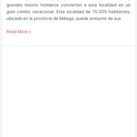
grandes resorts hoteleros convierten a esta localidad en un
gran combo vacacional. Esta localidad de 70.000 habitantes,
ubicada en la provincia de Málaga, puede presumir de sus
Guía
Read More »
para
saber
qué
hacer
y
qué
ver
en
Benalmádena