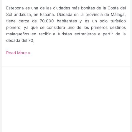
Estepona es una de las ciudades más bonitas de la Costa del
Sol andaluza, en España. Ubicada en la provincia de Málaga,
tiene cerca de 70.000 habitantes y es un polo turístico
pionero, ya que se considera uno de los primeros destinos
malagueños en recibir a turistas extranjeros a partir de la
década del 70,
Guía
Read More »
para
saber
qué
hacer
y
qué
ver
en
Estepona