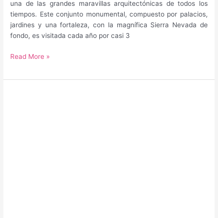
una de las grandes maravillas arquitectónicas de todos los
tiempos. Este conjunto monumental, compuesto por palacios,
jardines y una fortaleza, con la magnífica Sierra Nevada de
fondo, es visitada cada año por casi 3
Guía
Read More »
para
saber
qué
hacer
y
qué
ver
en
Granada