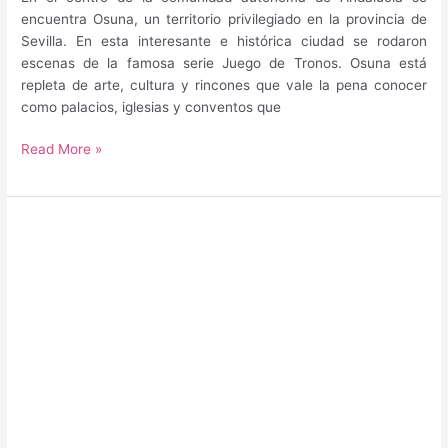
Medina
encuentra Osuna, un territorio privilegiado en la provincia de
Sidonia
Sevilla. En esta interesante e histórica ciudad se rodaron
escenas de la famosa serie Juego de Tronos. Osuna está
repleta de arte, cultura y rincones que vale la pena conocer
como palacios, iglesias y conventos que
Guía
Read More »
para
saber
qué
hacer
y
qué
ver
en
Osuna