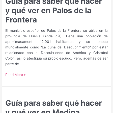
Guía para saber qué hacer
y qué ver en Palos de la
Frontera
El municipio español de Palos de la Frontera se ubica en la
provincia de Huelva (Andalucía). Tiene una población de
aproximadamente 12.001 habitantes y se conoce
mundialmente como “La cuna del Descubrimiento” por estar
relacionado con el Descubriendo de América y Cristóbal
Colón, así lo atestigua su propio escudo. Pero, además de ser
parte de
Guía
Read More »
para
saber
qué
hacer
Guía para saber qué hacer
y
qué
y qué ver en Medina