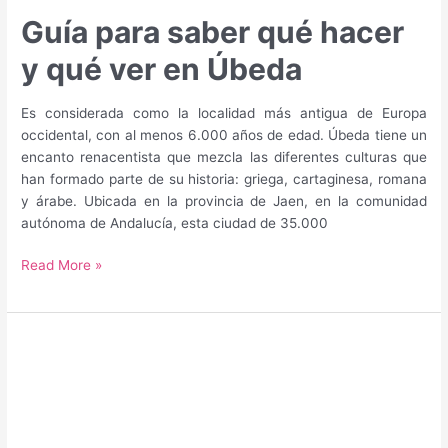
Guía para saber qué hacer
y qué ver en Úbeda
Es considerada como la localidad más antigua de Europa
occidental, con al menos 6.000 años de edad. Úbeda tiene un
encanto renacentista que mezcla las diferentes culturas que
han formado parte de su historia: griega, cartaginesa, romana
y árabe. Ubicada en la provincia de Jaen, en la comunidad
autónoma de Andalucía, esta ciudad de 35.000
Guía
Read More »
para
saber
qué
hacer
y
qué
ver
en