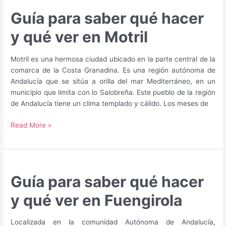
hacer
Guía para saber qué hacer
y
qué
y qué ver en Motril
ver
en
Motril es una hermosa ciudad ubicado en la parte central de la
Arcos
comarca de la Costa Granadina. Es una región autónoma de
de
Andalucía que se sitúa a orilla del mar Mediterráneo, en un
la
municipio que limita con lo Salobreña. Este pueblo de la región
Frontera
de Andalucía tiene un clima templado y cálido. Los meses de
Guía
Read More »
para
saber
qué
hacer
Guía para saber qué hacer
y
qué
y qué ver en Fuengirola
ver
en
Localizada en la comunidad Autónoma de Andalucía,
Motril