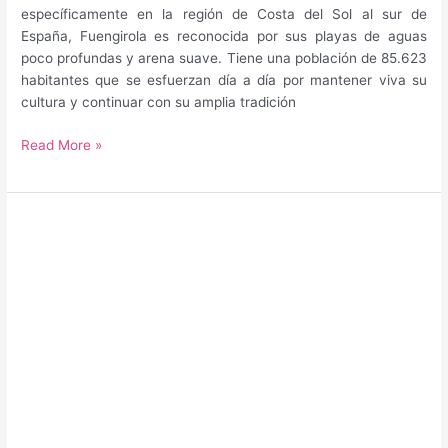
específicamente en la región de Costa del Sol al sur de
España, Fuengirola es reconocida por sus playas de aguas
poco profundas y arena suave. Tiene una población de 85.623
habitantes que se esfuerzan día a día por mantener viva su
cultura y continuar con su amplia tradición
Guía
Read More »
para
saber
qué
hacer
y
qué
ver
en
Fuengirola