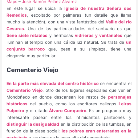
Maps
–
José Ramón Peláez Alvarez
En este lugar se ubica la
Iglesia de nuestra Señora dos
Remedios
, escoltado por palmeras (un detalle que llama
mucho la atención), con una vista fantástica del
Vallle del río
Cesuras
. Una de las particularidades del santuario es que
tiene siete retablos
y hermosas
vidrieras y ventanales
que
iluminan el templo con una cálida luz natural. Se trata de
un
conjunto barroco
que, pese a su simpleza, tiene una
elegancia muy particular.
Cementerio Viejo
En la parte más elevada del centro histórico
se encuentra el
Cementerio Viejo
, otro de los lugares especiales que ver en
Mondoñedo en donde descansan los restos de
personajes
históricos
del pueblo, como los escritores gallegos
Leiras
Pulpeiro
y el citado
Álvaro Cunqueiro
. Es un programa muy
interesante pasear entre los intimidantes panteones y
distinguir la desigualdad
en la distribución de las tumbas, en
función de la clase social:
los pobres eran enterrados en la
parte baja
y los ricos en la zona alta del cementerio.