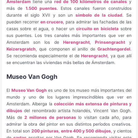
Ámsterdam
tiene una
red de 100 kilómetros de canales
y
más de
1.500 puentes
. Estos canales fueron construidos
durante el siglo XVII y son un
símbolo de la ciudad
. Se
pueden recorrer
en crucero
, para admirar las fachadas de las
casas sobre el agua, o hacer un
circuito en bicicleta
sobre
sus puentes. Los tres canales más importantes que ver en
Amsterdam son los de
Herengracht
,
Prinsengracht
y
Keizersgratch
, que componen el anillo de
Grachtengordel
.
Se recomienda especialmente el de
Herengracht
, ya que allí
se encuentran las viviendas más bellas de Ámsterdam.
Museo Van Gogh
El
Museo Van Gogh
es uno de los museo más importantes del
mundo y uno de los lugares imprescindibles que ver en
Amsterdam. Alberga la
colección más extensa de pinturas y
dibujos
del renombrado artista holandés, Vincent Van Gogh.
Más de
2 millones de personas
lo visitan cada año, para
admirar la obra del pintor en sus distintos períodos creativos.
En total son
200 pinturas
,
entre 400 y 500 dibujos
, y cientos
de
cartas
escritas por Van Gogh. Se recomienda visitar este