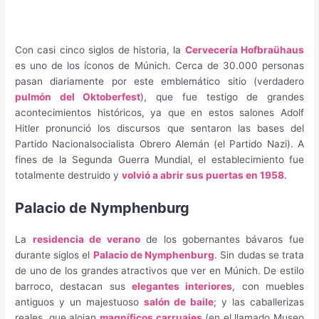
Con casi cinco siglos de historia, la
Cervecería Hofbraühaus
es uno de los íconos de Múnich. Cerca de 30.000 personas
pasan diariamente por este emblemático sitio (verdadero
pulmón del Oktoberfest
), que fue testigo de grandes
acontecimientos históricos, ya que en estos salones Adolf
Hitler pronunció los discursos que sentaron las bases del
Partido Nacionalsocialista Obrero Alemán (el Partido Nazi). A
fines de la Segunda Guerra Mundial, el establecimiento fue
totalmente destruido y
volvió a abrir sus puertas en 1958
.
Palacio de Nymphenburg
La
residencia de verano
de los gobernantes bávaros fue
durante siglos el
Palacio de Nymphenburg
. Sin dudas se trata
de uno de los grandes atractivos que ver en Múnich. De estilo
barroco, destacan sus
elegantes interiores
, con muebles
antiguos y un majestuoso
salón de baile
; y las caballerizas
reales, que alojan
magníficos carruajes
(en el llamado Museo