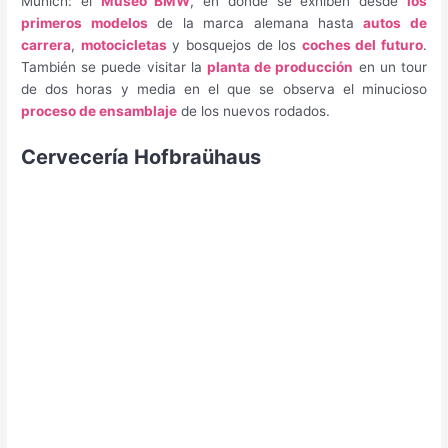
Múnich: el
Museo BMW
, en donde se exhiben desde
los
primeros modelos
de la marca alemana hasta
autos de
carrera
,
motocicletas
y bosquejos de los
coches del futuro
.
También se puede visitar la
planta de producción
en un tour
de dos horas y media en el que se observa el minucioso
proceso de ensamblaje
de los nuevos rodados.
Cervecería Hofbraühaus