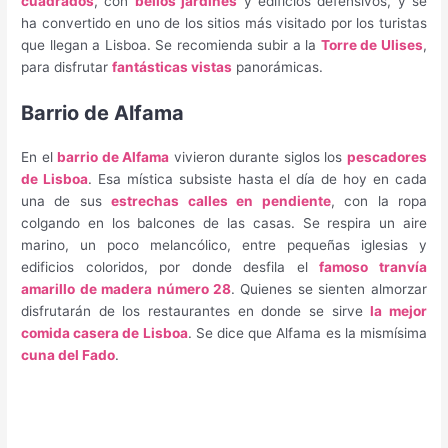
cuadrados
, con
bellos jardines
y edificios defensivos, y se
ha convertido en uno de los sitios más visitado por los turistas
que llegan a Lisboa. Se recomienda subir a la
Torre de Ulises
,
para disfrutar
fantásticas vistas
panorámicas.
Barrio de Alfama
En el
barrio de Alfama
vivieron durante siglos los
pescadores
de Lisboa
. Esa mística subsiste hasta el día de hoy en cada
una de sus
estrechas calles en pendiente
, con la ropa
colgando en los balcones de las casas. Se respira un aire
marino, un poco melancólico, entre pequeñas iglesias y
edificios coloridos, por donde desfila el
famoso tranvía
amarillo de madera número 28
. Quienes se sienten almorzar
disfrutarán de los restaurantes en donde se sirve
la mejor
comida casera de Lisboa
. Se dice que Alfama es la mismísima
cuna del Fado
.