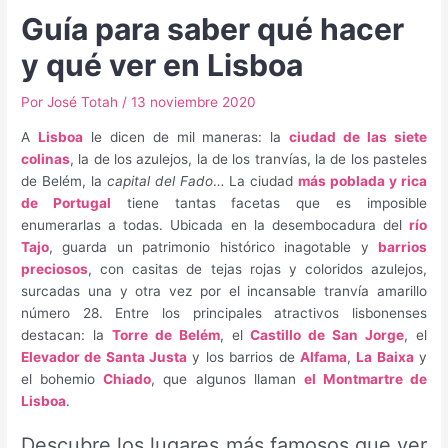
Guía para saber qué hacer
y qué ver en Lisboa
Por
José Totah
/
13 noviembre 2020
A
Lisboa
le dicen de mil maneras: la
ciudad de las siete
colinas
, la de los azulejos, la de los tranvías, la de los pasteles
de Belém, la
capital del Fado
… La ciudad
más poblada y rica
de Portugal
tiene tantas facetas que es imposible
enumerarlas a todas. Ubicada en la desembocadura del
río
Tajo
, guarda un patrimonio histórico inagotable y
barrios
preciosos
, con casitas de tejas rojas y coloridos azulejos,
surcadas una y otra vez por el incansable tranvía amarillo
número 28. Entre los principales atractivos lisbonenses
destacan: la
Torre de Belém
, el
Castillo de San Jorge
, el
Elevador de Santa Justa
y los barrios de
Alfama
,
La Baixa
y
el bohemio
Chiado
, que algunos llaman
el Montmartre de
Lisboa
.
Descubre los lugares más famosos que ver