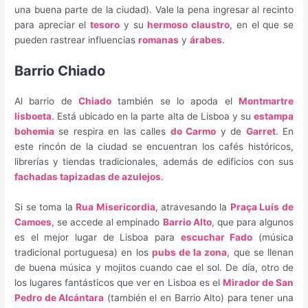
una buena parte de la ciudad). Vale la pena ingresar al recinto
para apreciar el
tesoro
y su
hermoso claustro
, en el que se
pueden rastrear influencias
romanas
y
árabes
.
Barrio Chiado
Al barrio de
Chiado
también se lo apoda el
Montmartre
lisboeta
. Está ubicado en la parte alta de Lisboa y su
estampa
bohemia
se respira en las calles
do Carmo
y de
Garret
. En
este rincón de la ciudad se encuentran los cafés históricos,
librerías y tiendas tradicionales, además de edificios con sus
fachadas tapizadas de azulejos
.
Si se toma la
Rua Misericordia
, atravesando la
Praça Luís de
Camoes
, se accede al empinado
Barrio Alto
, que para algunos
es el mejor lugar de Lisboa para
escuchar Fado
(música
tradicional portuguesa) en los
pubs de la zona
, que se llenan
de buena música y mojitos cuando cae el sol. De día, otro de
los lugares fantásticos que ver en Lisboa es el
Mirador de San
Pedro de Alcántara
(también el en Barrio Alto) para tener una