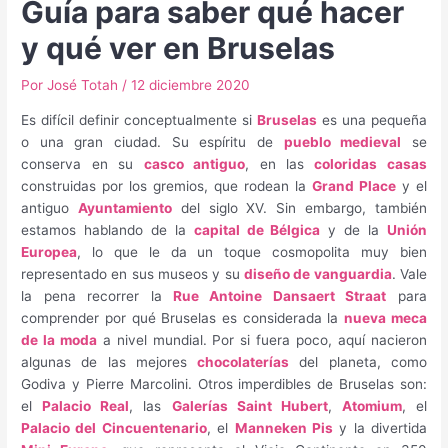
Guía para saber qué hacer
y qué ver en Bruselas
Por
José Totah
/
12 diciembre 2020
Es difícil definir conceptualmente si
Bruselas
es una pequeña
o una gran ciudad. Su espíritu de
pueblo medieval
se
conserva en su
casco antiguo
, en las
coloridas casas
construidas por los gremios, que rodean la
Grand Place
y el
antiguo
Ayuntamiento
del siglo XV. Sin embargo, también
estamos hablando de la
capital de Bélgica
y de la
Unión
Europea
, lo que le da un toque cosmopolita muy bien
representado en sus museos y su
diseño de vanguardia
. Vale
la pena recorrer la
Rue Antoine Dansaert Straat
para
comprender por qué Bruselas es considerada la
nueva meca
de la moda
a nivel mundial. Por si fuera poco, aquí nacieron
algunas de las mejores
chocolaterías
del planeta, como
Godiva y Pierre Marcolini. Otros imperdibles de Bruselas son:
el
Palacio Real
, las
Galerías Saint Hubert
,
Atomium
, el
Palacio del Cincuentenario
, el
Manneken Pis
y la divertida