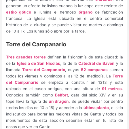
generan un efecto bellísimo cuando la luz copa este recinto de
estilo gótico
e ilumina el hermoso
órgano
de fabricación
francesa. La Iglesia está ubicada en el centro comercial
histórico de la ciudad y se puede visitar de martes a domingo
de 10 a 17. Los lunes sólo abre por la tarde.
Torre del Campanario
Tres grandes torres
definen la fisionomía de esta ciudad: la
de la
Iglesia de San Nicolás
, la de la
Catedral de Bavón
y la
llamada
Torre del Campanario
, cuyas
52 campanas
suenan
todos los viernes y domingos a las 12 del mediodía. La
Torre
del Campanario
se empezó a construir en 1313 y está
ubicada en el casco antiguo, con una altura de
91 metros
.
Conocida también como
Belfort
, data del siglo XIV y en su
tope lleva la figura de
un dragón
. Se puede visitar por dentro
(todos los días de 10 a 18) y acceder a la
última planta
, el sitio
indiscutido para lograr las mejores vistas de Gante y todos los
monumentos de esta sección deberían estar en tu lista de
cosas que ver en Gante.