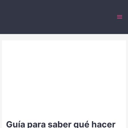
Ir
al
Me
contenido
prin
Guía para saber qué hacer