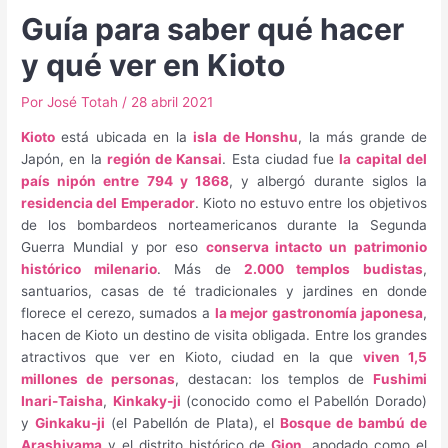
Guía para saber qué hacer
y qué ver en Kioto
Por
José Totah
/
28 abril 2021
Kioto
está ubicada en la
isla de Honshu
, la más grande de
Japón, en la
región de Kansai
. Esta ciudad fue
la capital del
país nipón entre 794 y 1868
, y albergó durante siglos la
residencia del Emperador
. Kioto no estuvo entre los objetivos
de los bombardeos norteamericanos durante la Segunda
Guerra Mundial y por eso
conserva intacto un patrimonio
histórico milenario
. Más de
2.000 templos budistas
,
santuarios, casas de té tradicionales y jardines en donde
florece el cerezo, sumados a
la mejor gastronomía japonesa
,
hacen de Kioto un destino de visita obligada. Entre los grandes
atractivos que ver en Kioto, ciudad en la que
viven 1,5
millones de personas
, destacan: los templos de
Fushimi
Inari-Taisha
,
Kinkaky-ji
(conocido como el Pabellón Dorado)
y
Ginkaku-ji
(el Pabellón de Plata), el
Bosque de bambú de
Arashiyama
y el distrito histórico de
Gion
, apodado como el