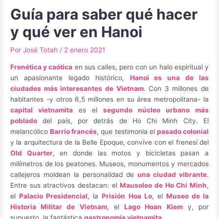
Guía para saber qué hacer
y qué ver en Hanoi
Por
José Totah
/
2 enero 2021
Frenética y caótica
en sus calles, pero con un halo espiritual y
un apasionante legado histórico,
Hanoi es una de las
ciudades más interesantes de Vietnam
. Con 3 millones de
habitantes -y otros 6,5 millones en su área metropolitana- la
capital vietnamita
es el
segundo núcleo urbano más
poblado
del país, por detrás de Ho Chi Minh City. El
melancólico
Barrio francés
, que testimonia el
pasado colonial
y la arquitectura de la Belle Epoque, convive con el frenesí del
Old Quarter
, en donde las motos y bicicletas pasan a
milímetros de los peatones. Museos, monumentos y mercados
callejeros moldean la personalidad de
una ciudad vibrante
.
Entre sus atractivos destacan: el
Mausoleo de Ho Chi Minh
,
el
Palacio Presidencial
, la
Prisión Hoa Lo
, el
Museo de la
Historia Militar de Vietnam
, el
Lago Hoan Kiem
y, por
supuesto, la fantástica
gastronomía vietnamita
.