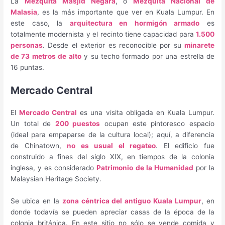
La
Mezquita Masjid Negara
, o
Mezquita Nacional de
Malasia
, es la más importante que ver en Kuala Lumpur. En
este caso, la
arquitectura en hormigón armado
es
totalmente modernista y el recinto tiene capacidad para
1.500
personas
. Desde el exterior es reconocible por su
minarete
de 73 metros de alto
y su techo formado por una estrella de
16 puntas.
Mercado Central
El
Mercado Central
es una visita obligada en Kuala Lumpur.
Un total de
200 puestos
ocupan este pintoresco espacio
(ideal para empaparse de la cultura local); aquí, a diferencia
de Chinatown,
no es usual el regateo
. El edificio fue
construido a fines del siglo XIX, en tiempos de la colonia
inglesa, y es considerado
Patrimonio de la Humanidad
por la
Malaysian Heritage Society.
Se ubica en la
zona céntrica del antiguo Kuala Lumpur
, en
donde todavía se pueden apreciar casas de la época de la
colonia británica. En este sitio no sólo se vende comida y