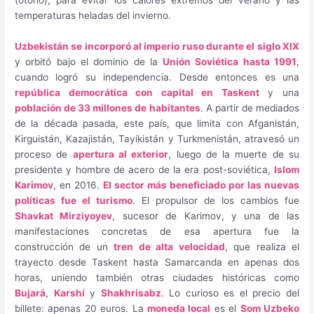
temperaturas heladas del invierno.
Uzbekistán se incorporó al imperio ruso durante el siglo XIX
y orbitó bajo el dominio de la
Unión Soviética hasta 1991
,
cuando logró su independencia. Desde entonces es una
república democrática con capital en Taskent
y una
población de 33 millones de habitantes
. A partir de mediados
de la década pasada, este país, que limita con Afganistán,
Kirguistán, Kazajistán, Tayikistán y Turkmenistán, atravesó un
proceso de
apertura al exterior
, luego de la muerte de su
presidente y hombre de acero de la era post-soviética,
Islom
Karimov
, en 2016.
El sector más beneficiado por las nuevas
políticas fue el turismo
. El propulsor de los cambios fue
Shavkat Mirziyoyev
, sucesor de Karimov, y una de las
manifestaciones concretas de esa apertura fue la
construcción de un
tren de alta velocidad
, que realiza el
trayecto desde Taskent hasta Samarcanda en apenas dos
horas, uniendo también otras ciudades históricas como
Bujará
,
Karshí
y
Shakhrisabz
. Lo curioso es el precio del
billete: apenas 20 euros. La
moneda local
es el
Som Uzbeko