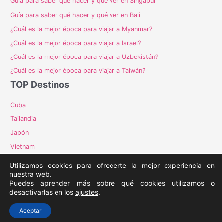
Guía para saber qué hacer y qué ver en Singapur
Guía para saber qué hacer y qué ver en Bali
¿Cuál es la mejor época para viajar a Myanmar?
¿Cuál es la mejor época para viajar a Israel?
¿Cuál es la mejor época para viajar a Uzbekistán?
¿Cuál es la mejor época para viajar a Taiwán?
TOP Destinos
Cuba
Tailandia
Japón
Vietnam
Costa Rica
Utilizamos cookies para ofrecerte la mejor experiencia en
nuestra web.
Puedes aprender más sobre qué cookies utilizamos o
desactivarlas en los
ajustes
.
Copyright © 2026
El sol de Madrid
-
Contacto
Aceptar