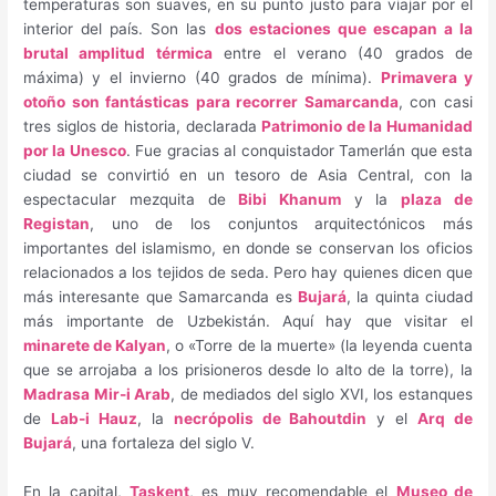
temperaturas son suaves, en su punto justo para viajar por el
interior del país. Son las
dos estaciones que escapan a la
brutal amplitud térmica
entre el verano (40 grados de
máxima) y el invierno (40 grados de mínima).
Primavera y
otoño son fantásticas para recorrer Samarcanda
, con casi
tres siglos de historia, declarada
Patrimonio de la Humanidad
por la Unesco
. Fue gracias al conquistador Tamerlán que esta
ciudad se convirtió en un tesoro de Asia Central, con la
espectacular mezquita de
Bibi Khanum
y la
plaza de
Registan
, uno de los conjuntos arquitectónicos más
importantes del islamismo, en donde se conservan los oficios
relacionados a los tejidos de seda. Pero hay quienes dicen que
más interesante que Samarcanda es
Bujará
, la quinta ciudad
más importante de Uzbekistán. Aquí hay que visitar el
minarete de Kalyan
, o «Torre de la muerte» (la leyenda cuenta
que se arrojaba a los prisioneros desde lo alto de la torre), la
Madrasa Mir-i Arab
, de mediados del siglo XVI, los estanques
de
Lab-i Hauz
, la
necrópolis de Bahoutdin
y el
Arq de
Bujará
, una fortaleza del siglo V.
En la capital,
Taskent
, es muy recomendable el
Museo de