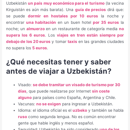
Uzbekistán
un país muy económico para el turismo
(la vecina
Kirguistán es aún más barata). Una
guía de precios
dirá que:
se puede
dormir en hostales por 10 euros
la noche y
encontrar
una habitación
en un buen hotel
por 35 euros
la
noche; un
almuerzo
en un restaurante de categoría media
no
supera los 6 euros
. Los
viajes en tren están siempre por
debajo de los 20 euros
y tomar
taxis
en las grandes ciudades
no supera los
5 euros
.
¿Qué necesitas tener y saber
antes de viajar a Uzbekistán?
Visado:
se debe tramitar un visado de turismo por 30
días
, que puede realizarse por Internet
sin coste
alguno
para países como España, Argentina y Chile.
Vacunas:
no se exigen
para ingresar a Uzbekistán.
Idioma: el idioma oficial es el
uzbeko
y también se habla
ruso
como segunda lengua. No es común encontrar
gente que hable inglés y menos español.
Seguridad: Uzbekistán ha sido considerado
uno de los