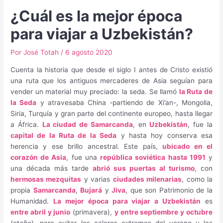
¿Cuál es la mejor época
para viajar a Uzbekistán?
Por
José Totah
/
6 agosto 2020
Cuenta la historia que desde el siglo I antes de Cristo existió
una ruta que los antiguos mercaderes de Asia seguían para
vender un material muy preciado: la seda. Se llamó
la Ruta de
la Seda
y atravesaba China -partiendo de Xi’an-, Mongolia,
Siria, Turquía y gran parte del continente europeo, hasta llegar
a África.
La ciudad de Samarcanda
, en
Uzbekistán
, fue la
capital de la Ruta de la Seda
y hasta hoy conserva esa
herencia y ese brillo ancestral. Este país,
ubicado en el
corazón de Asia
, fue una
república soviética hasta 1991
y
una década más tarde
abrió sus puertas al turismo
, con
hermosas mezquitas
y varias
ciudades milenarias
, como la
propia
Samarcanda
,
Bujará
y
Jiva
, que son Patrimonio de la
Humanidad.
La mejor época para viajar a Uzbekistán
es
entre abril y junio
(primavera),
y entre septiembre y octubre
(otoño), para evitar los calores extremos del verano y las