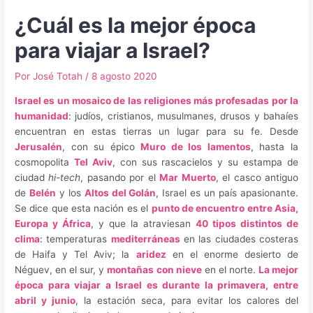
¿Cuál es la mejor época
para viajar a Israel?
Por
José Totah
/
8 agosto 2020
Israel es un mosaico de las religiones más profesadas por la
humanidad
: judíos, cristianos, musulmanes, drusos y bahaíes
encuentran en estas tierras un lugar para su fe. Desde
Jerusalén
, con su épico
Muro de los lamentos
, hasta la
cosmopolita
Tel Aviv
, con sus rascacielos y su estampa de
ciudad
hi-tech
, pasando por el
Mar Muerto
, el casco antiguo
de
Belén
y los
Altos del Golán
, Israel es un país apasionante.
Se dice que esta nación es el
punto de encuentro entre Asia,
Europa y África
, y que la atraviesan
40 tipos distintos de
clima
: temperaturas
mediterráneas
en las ciudades costeras
de Haifa y Tel Aviv; la
aridez
en el enorme desierto de
Néguev, en el sur, y
montañas con nieve
en el norte.
La mejor
época para viajar a Israel es durante la primavera, entre
abril y junio
, la estación seca, para evitar los calores del