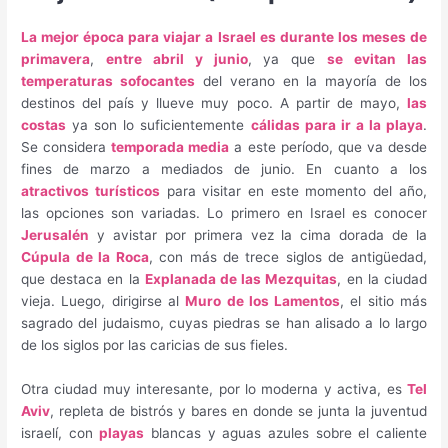
La mejor época para viajar a Israel es durante los meses de
primavera
,
entre abril y junio
, ya que
se evitan las
temperaturas sofocantes
del verano en la mayoría de los
destinos del país y llueve muy poco. A partir de mayo,
las
costas
ya son lo suficientemente
cálidas para ir a la playa
.
Se considera
temporada media
a este período, que va desde
fines de marzo a mediados de junio. En cuanto a los
atractivos turísticos
para visitar en este momento del año,
las opciones son variadas. Lo primero en Israel es conocer
Jerusalén
y avistar por primera vez la cima dorada de la
Cúpula de la Roca
, con más de trece siglos de antigüedad,
que destaca en la
Explanada de las Mezquitas
, en la ciudad
vieja. Luego, dirigirse al
Muro de los Lamentos
, el sitio más
sagrado del judaismo, cuyas piedras se han alisado a lo largo
de los siglos por las caricias de sus fieles.
Otra ciudad muy interesante, por lo moderna y activa, es
Tel
Aviv
, repleta de bistrós y bares en donde se junta la juventud
israelí, con
playas
blancas y aguas azules sobre el caliente