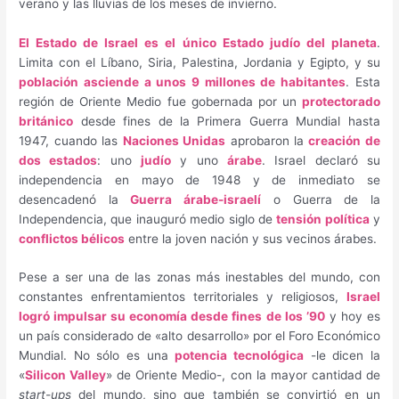
verano y las lluvias de los meses de invierno.
El Estado de Israel es el único Estado judío del planeta
.
Limita con el Líbano, Siria, Palestina, Jordania y Egipto, y su
población asciende a unos 9 millones de habitantes
. Esta
región de Oriente Medio fue gobernada por un
protectorado
británico
desde fines de la Primera Guerra Mundial hasta
1947, cuando las
Naciones Unidas
aprobaron la
creación de
dos estados
: uno
judío
y uno
árabe
. Israel declaró su
independencia en mayo de 1948 y de inmediato se
desencadenó la
Guerra árabe-israelí
o Guerra de la
Independencia, que inauguró medio siglo de
tensión política
y
conflictos bélicos
entre la joven nación y sus vecinos árabes.
Pese a ser una de las zonas más inestables del mundo, con
constantes enfrentamientos territoriales y religiosos,
Israel
logró impulsar su economía desde fines de los ’90
y hoy es
un país considerado de «alto desarrollo» por el Foro Económico
Mundial. No sólo es una
potencia tecnológica
-le dicen la
«
Silicon Valley
» de Oriente Medio-, con la mayor cantidad de
start-ups
del mundo, sino que también se convirtió en un