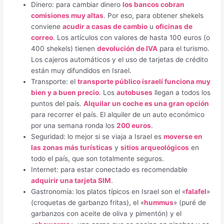
Dinero: para cambiar dinero
los bancos cobran
comisiones muy altas
. Por eso, para obtener shekels
conviene
acudir a casas de cambio
u
oficinas de
correo
. Los artículos con valores de hasta 100 euros (o
400 shekels) tienen
devolución de IVA
para el turismo.
Los cajeros automáticos y el uso de tarjetas de crédito
están muy difundidos en Israel.
Transporte: el
transporte público israelí funciona muy
bien y a buen precio
. Los
autobuses
llegan a todos los
puntos del país.
Alquilar un coche es una gran opción
para recorrer el país. El alquiler de un auto económico
por una semana ronda los
200 euros
.
Seguridad: lo mejor si se viaja a Israel es
moverse en
las zonas más turísticas
y
sitios arqueológicos
en
todo el país, que son totalmente seguros.
Internet: para estar conectado es recomendable
adquirir una tarjeta SIM
.
Gastronomía: los platos típicos en Israel son el «
falafel
»
(croquetas de garbanzo fritas), el «
hummus
» (puré de
garbanzos con aceite de oliva y pimentón) y el