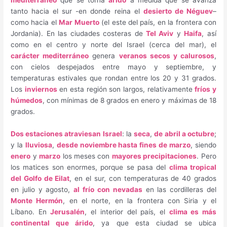
tanto hacia el sur -en donde reina el
desierto de Néguev
–
como hacia el
Mar Muerto
(el este del país, en la frontera con
Jordania). En las ciudades costeras de
Tel Aviv
y
Haifa
, así
como en el centro y norte del Israel (cerca del mar), el
carácter mediterráneo
genera
veranos secos y calurosos
,
con cielos despejados entre mayo y septiembre, y
temperaturas estivales que rondan entre los 20 y 31 grados.
Los
inviernos
en esta región son largos, relativamente
fríos y
húmedos
, con mínimas de 8 grados en enero y máximas de 18
grados.
Dos estaciones atraviesan Israel
: la
seca
,
de abril a octubre
;
y la
lluviosa
,
desde noviembre hasta fines de marzo
, siendo
enero
y
marzo
los meses con
mayores precipitaciones
. Pero
los matices son enormes, porque se pasa del
clima tropical
del Golfo de Eilat
, en el sur, con temperaturas de 40 grados
en julio y agosto,
al frío con nevadas
en las cordilleras del
Monte Hermón
, en el norte, en la frontera con Siria y el
Líbano. En
Jerusalén
, el interior del país, el
clima es más
continental que árido
, ya que esta ciudad se ubica