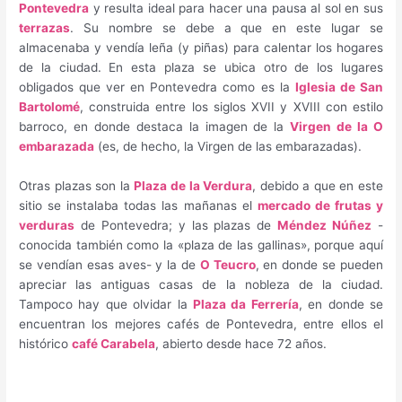
Pontevedra
y resulta ideal para hacer una pausa al sol en sus
terrazas
. Su nombre se debe a que en este lugar se
almacenaba y vendía leña (y piñas) para calentar los hogares
de la ciudad. En esta plaza se ubica otro de los lugares
obligados que ver en Pontevedra como es la
Iglesia de San
Bartolomé
, construida entre los siglos XVII y XVIII con estilo
barroco, en donde destaca la imagen de la
Virgen de la O
embarazada
(es, de hecho, la Virgen de las embarazadas).
Otras plazas son la
Plaza de la Verdura
, debido a que en este
sitio se instalaba todas las mañanas el
mercado de frutas y
verduras
de Pontevedra; y las plazas de
Méndez Núñez
-
conocida también como la «plaza de las gallinas», porque aquí
se vendían esas aves- y la de
O Teucro
, en donde se pueden
apreciar las antiguas casas de la nobleza de la ciudad.
Tampoco hay que olvidar la
Plaza da Ferrería
, en donde se
encuentran los mejores cafés de Pontevedra, entre ellos el
histórico
café Carabela
, abierto desde hace 72 años.