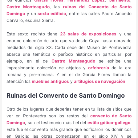
los edificios
García Flores
,
Fernández López
,
Sarmiento
,
Castro Monteagudo
, las
ruinas del Convento de Santo
Domingo
y un
sexto edificio
, entre las calles Padre Amoedo
Carvallo, esquina Sierra.
Este sexto recinto tiene
23 salas de exposiciones
y una
enorme colección de arte que va desde Goya hasta obras de
mediados del siglo XX. Cada sede del Museo de Pontevedra
abarca una temática o período histórico en particular: por
ejemplo, en el de
Castro Monteagudo
se exhibe una
impresionante colección de objetos y
orfebrería
de la era
romana y pre-romana. Y en el de García Flores llaman la
atención los
muebles antiguos
y
artilugios de navegación
.
Ruinas del Convento de Santo Domingo
Otro de los lugares que deberías tener en tu lista de sitios que
ver en Pontevedra son los restos del
convento de Santo
Domingo
, son el testimonio más fiel del
estilo gótico-gallego
.
Este fue el convento más grande que edificaron los dominicos
en Galicia; las obras comenzaron en el siglo XIV y se