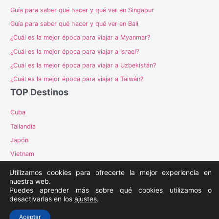
Guía para saber qué hacer y qué ver en Singapur
Guía para saber qué hacer y qué ver en Bali
¿Cuál es la mejor época para viajar a Myanmar?
¿Cuál es la mejor época para viajar a Israel?
¿Cuál es la mejor época para viajar a Uzbekistán?
¿Cuál es la mejor época para viajar a Taiwán?
TOP Destinos
Cuba
Tailandia
Japón
Vietnam
Costa Rica
Utilizamos cookies para ofrecerte la mejor experiencia en
nuestra web.
Puedes aprender más sobre qué cookies utilizamos o
desactivarlas en los
ajustes
.
Copyright © 2026
El sol de Madrid
-
Contacto
Aceptar