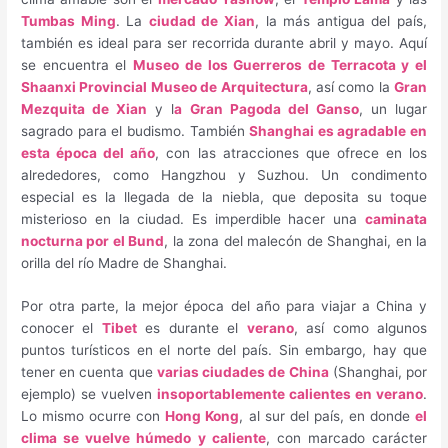
Tumbas Ming
. La
ciudad de Xian
, la más antigua del país,
también es ideal para ser recorrida durante abril y mayo. Aquí
se encuentra el
Museo de los Guerreros de Terracota y el
Shaanxi Provincial Museo de Arquitectura
, así como la
Gran
Mezquita de Xian
y l
a Gran Pagoda del Ganso
, un lugar
sagrado para el budismo. También
Shanghai es agradable en
esta época del año
, con las atracciones que ofrece en los
alrededores, como Hangzhou y Suzhou. Un condimento
especial es la llegada de la niebla, que deposita su toque
misterioso en la ciudad. Es imperdible hacer una
caminata
nocturna por el Bund
, la zona del malecón de Shanghai, en la
orilla del río Madre de Shanghai.
Por otra parte, la mejor época del año para viajar a China y
conocer el
Tibet
es durante el
verano
, así como algunos
puntos turísticos en el norte del país. Sin embargo, hay que
tener en cuenta que
varias ciudades de China
(Shanghai, por
ejemplo) se vuelven
insoportablemente calientes en verano
.
Lo mismo ocurre con
Hong Kong
, al sur del país, en donde
el
clima se vuelve húmedo y caliente
, con marcado carácter