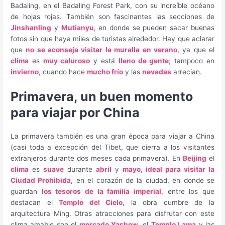
Badaling, en el Badaling Forest Park, con su increíble océano
de hojas rojas. También son fascinantes las secciones de
Jinshanling
y
Mutianyu
, en donde se pueden sacar buenas
fotos sin que haya miles de turistas alrededor. Hay que aclarar
que
no se aconseja visitar la muralla en verano
, ya que el
clima
es
muy caluroso
y está
lleno de gente
; tampoco en
invierno
, cuando hace
mucho frío
y las
nevadas
arrecian.
Primavera, un buen momento
para viajar por China
La primavera también es una gran época para viajar a China
(casi toda a excepción del Tibet, que cierra a los visitantes
extranjeros durante dos meses cada primavera). En
Beijing
el
clima
es
suave
durante
abril
y
mayo, ideal para visitar la
Ciudad Prohibida
, en el corazón de la ciudad, en donde se
guardan
los tesoros de la familia imperial
, entre los que
destacan el
Templo del Cielo
, la obra cumbre de la
arquitectura Ming. Otras atracciones para disfrutar con este
clima amable son el
mercado Yashow
, el
Templo Lama
y las