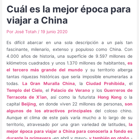
Cuál es la mejor época para
viajar a China
Por
José Totah
/
19 junio 2020
Es difícil abarcar en una sola descripción a un país tan
fascinante, milenario, extenso y populoso como China. Con
4.000 años de historia, una superficie de 9.597 millones de
kilómetros cuadrados y unos 1.370 millones de habitantes,
es
el tercero más grande del mundo
y su territorio alberga
tantas riquezas históricas que sería imposible enumerarlas a
todas.
La Gran Muralla China
, la
Ciudad Prohibida
, el
Templo del Cielo
, el
Palacio de Verano
y los
Guerreros de
Terracota de X’ian
, así como la futurista
Hong Kong
o la
capital
Beijing
, en donde viven 22 millones de personas,
son
algunos de los atractivos principales
del coloso chino.
Aunque el clima de este país varía mucho a lo largo de su
territorio, atravesado por una gran variedad de latitudes,
la
mejor época para viajar a China para conocerla a fondo es
durante la primavera
-en abril y mayo-
y también en otoño
-