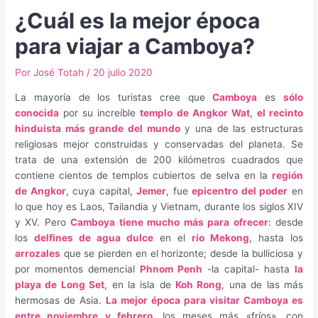
¿Cuál es la mejor época
para viajar a Camboya?
Por
José Totah
/
20 julio 2020
La mayoría de los turistas cree que
Camboya
es
sólo
conocida
por su increíble
templo de Angkor Wat
,
el recinto
hinduista más grande del mundo
y una de las estructuras
religiosas mejor construidas y conservadas del planeta. Se
trata de una extensión de 200 kilómetros cuadrados que
contiene cientos de templos cubiertos de selva en la
región
de Angkor
, cuya capital,
Jemer
, fue
epicentro del poder
en
lo que hoy es Laos, Tailandia y Vietnam, durante los siglos XIV
y XV. Pero
Camboya tiene mucho más para ofrecer
: desde
los
delfines de agua dulce
en el
río Mekong
, hasta los
arrozales
que se pierden en el horizonte; desde la bulliciosa y
por momentos demencial
Phnom Penh
-la capital- hasta
la
playa de Long Set
, en la isla de
Koh Rong
, una de las más
hermosas de Asia.
La mejor época para visitar Camboya es
entre noviembre y febrero
, los meses más «fríos», con