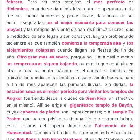
febrero
. Para ser más precisos, el
mes perfecto
es
diciembre
, cuando se da el mix ideal entre temperaturas más
frescas, menor humedad y pocas lluvias; las horas de sol
están aseguradas (
es el mejor momento para conocer las
playas
) y las ráfagas de viento disipan los últimos calores, que
a mediados de año llegan a ser opresivos. El gran problema de
diciembre es que también
comienza la temporada alta
y
los
alojamientos colapsan
cuando llegan las fiestas de fin de
año.
Otro gran mes es enero
, porque no llueve casi nunca y
las temperaturas siguen bajando
, aunque lo que continúa en
alza -y toca su punto máximo- es el caudal de turistas. En
febrero, las condiciones climáticas siguen siendo buenas, pero
a fin de mes aparecen las primeras lluvias. Sin dudas,
la
estación seca es el mejor período para visitar los templos de
Angkor
(partiendo desde la ciudad de
Siem Riep
, un atractivo
en sí mismo). Allí se erige el
gigantesco templo de
Bayón
,
cuyas
cabezas de piedra
son impresionantes; o el
templo Ta
Prohm
, que parece prisionero de una higuera estranguladora.
Estos tesoros del imperio Jemer son
Patrimonio de la
Humanidad
. También a fin de año se recomienda viajar a las
islas
Koh Rong
y
Koh Rong Samloem
, al sur de Camboya, con