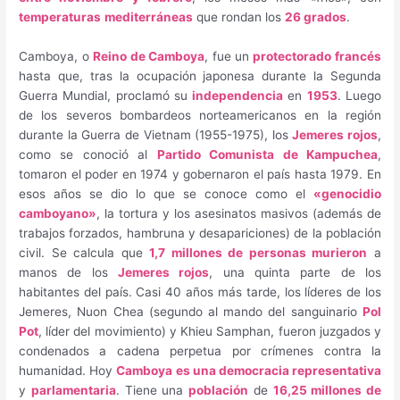
temperaturas
mediterráneas
que rondan los
26 grados
.
Camboya, o
Reino de Camboya
, fue un
protectorado francés
hasta que, tras la ocupación japonesa durante la Segunda
Guerra Mundial, proclamó su
independencia
en
1953
. Luego
de los severos bombardeos norteamericanos en la región
durante la Guerra de Vietnam (1955-1975), los
Jemeres rojos
,
como se conoció al
Partido Comunista de Kampuchea
,
tomaron el poder en 1974 y gobernaron el país hasta 1979. En
esos años se dio lo que se conoce como el
«genocidio
camboyano»
, la tortura y los asesinatos masivos (además de
trabajos forzados, hambruna y desapariciones) de la población
civil. Se calcula que
1,7 millones de personas murieron
a
manos de los
Jemeres rojos
, una quinta parte de los
habitantes del país. Casi 40 años más tarde, los líderes de los
Jemeres, Nuon Chea (segundo al mando del sanguinario
Pol
Pot
, líder del movimiento) y Khieu Samphan, fueron juzgados y
condenados a cadena perpetua por crímenes contra la
humanidad. Hoy
Camboya es una democracia representativa
y
parlamentaria
. Tiene una
población
de
16,25 millones de