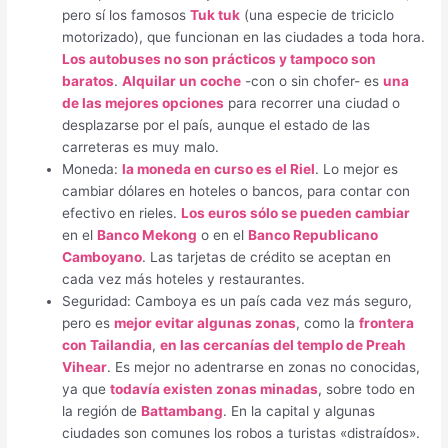
pero sí los famosos
Tuk tuk
(una especie de triciclo
motorizado), que funcionan en las ciudades a toda hora.
Los autobuses no son prácticos y tampoco son
baratos
.
Alquilar un coche
-con o sin chofer- es
una
de las mejores opciones
para recorrer una ciudad o
desplazarse por el país, aunque el estado de las
carreteras es muy malo.
Moneda:
la moneda en curso es el Riel
. Lo mejor es
cambiar dólares en hoteles o bancos, para contar con
efectivo en rieles.
Los euros sólo se pueden cambiar
en el
Banco Mekong
o en el
Banco Republicano
Camboyano
. Las tarjetas de crédito se aceptan en
cada vez más hoteles y restaurantes.
Seguridad: Camboya es un país cada vez más seguro,
pero es
mejor evitar algunas zonas
, como la
frontera
con Tailandia
,
en las cercanías del templo de Preah
Vihear
. Es mejor no adentrarse en zonas no conocidas,
ya que
todavía existen zonas minadas
, sobre todo en
la región de
Battambang
. En la capital y algunas
ciudades son comunes los robos a turistas «distraídos».