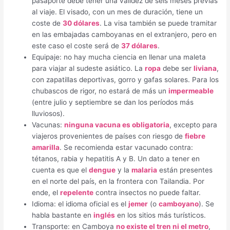
pasaporte debe tener una validez de seis meses previas
al viaje. El visado, con un mes de duración, tiene un
coste de
30 dólares
. La visa también se puede tramitar
en las embajadas camboyanas en el extranjero, pero en
este caso el coste será de
37 dólares
.
Equipaje: no hay mucha ciencia en llenar una maleta
para viajar al sudeste asiático. La
ropa
debe ser
liviana
,
con zapatillas deportivas, gorro y gafas solares. Para los
chubascos de rigor, no estará de más un
impermeable
(entre julio y septiembre se dan los períodos más
lluviosos).
Vacunas:
ninguna vacuna es obligatoria
, excepto para
viajeros provenientes de países con riesgo de
fiebre
amarilla
. Se recomienda estar vacunado contra:
tétanos, rabia y hepatitis A y B. Un dato a tener en
cuenta es que el
dengue
y la
malaria
están presentes
en el norte del país, en la frontera con Tailandia. Por
ende, el
repelente
contra insectos no puede faltar.
Idioma: el idioma oficial es el
jemer
(o
camboyano
). Se
habla bastante en
inglés
en los sitios más turísticos.
Transporte: en Camboya
no existe el tren ni el metro
,