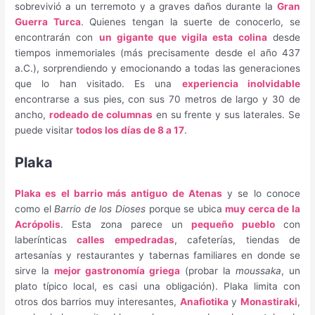
sobrevivió a un terremoto y a graves daños durante la
Gran
Guerra Turca
. Quienes tengan la suerte de conocerlo, se
encontrarán con
un gigante que vigila esta colina
desde
tiempos inmemoriales (más precisamente desde el año 437
a.C.), sorprendiendo y emocionando a todas las generaciones
que lo han visitado. Es una
experiencia inolvidable
encontrarse a sus pies, con sus 70 metros de largo y 30 de
ancho,
rodeado de columnas
en su frente y sus laterales. Se
puede visitar
todos los días de 8 a 17
.
Plaka
Plaka es el barrio más antiguo de Atenas
y se lo conoce
como el
Barrio de los Dioses
porque se ubica
muy cerca de la
Acrópolis
. Esta zona parece un
pequeño pueblo
con
laberínticas
calles empedradas
, cafeterías, tiendas de
artesanías y restaurantes y tabernas familiares en donde se
sirve la
mejor gastronomía griega
(probar la
moussaka
, un
plato típico local, es casi una obligación). Plaka limita con
otros dos barrios muy interesantes,
Anafiotika
y
Monastiraki
,