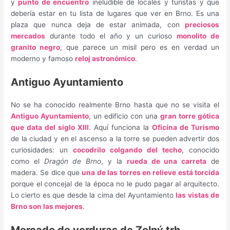
y
punto de encuentro
ineludible de locales y turistas y que
debería estar en tu lista de lugares que ver en Brno. Es una
plaza que nunca deja de estar animada, con
preciosos
mercados
durante todo el año y un curioso
monolito de
granito negro
, que parece un misil pero es en verdad un
moderno y famoso
reloj astronómico
.
Antiguo Ayuntamiento
No se ha conocido realmente Brno hasta que no se visita el
Antiguo Ayuntamiento
, un edificio con una
gran torre gótica
que data del siglo XIII
. Aquí funciona la
Oficina de Turismo
de la ciudad y en el ascenso a la torre se pueden advertir dos
curiosidades: un
cocodrilo colgando del techo
, conocido
como el
Dragón de Brno
, y la
rueda de una carreta
de
madera. Se dice que
una de las torres en relieve está torcida
porque el concejal de la época no le pudo pagar al arquitecto.
Lo cierto es que desde la cima del Ayuntamiento
las vistas de
Brno son las mejores
.
Mercado de verduras de Zelný trh