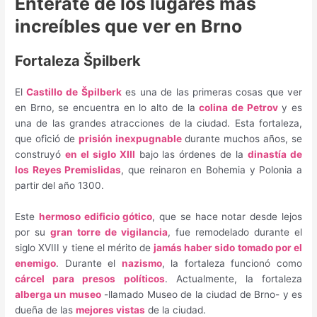
Entérate de los lugares más
increíbles que ver en Brno
Fortaleza Špilberk
El
Castillo de
Špilberk
es una de las primeras cosas que ver
en Brno, se encuentra en lo alto de la
colina de Petrov
y es
una de las grandes atracciones de la ciudad. Esta fortaleza,
que ofició de
prisión inexpugnable
durante muchos años, se
construyó
en el siglo XIII
bajo las órdenes de la
dinastía de
los Reyes Premislidas
, que reinaron en Bohemia y Polonia a
partir del año 1300.
Este
hermoso edificio gótico
, que se hace notar desde lejos
por su
gran torre de vigilancia
, fue remodelado durante el
siglo XVIII y tiene el mérito de
jamás haber sido tomado por el
enemigo
. Durante el
nazismo
, la fortaleza funcionó como
cárcel para presos políticos
. Actualmente, la fortaleza
alberga un museo
-llamado Museo de la ciudad de Brno- y es
dueña de las
mejores vistas
de la ciudad.