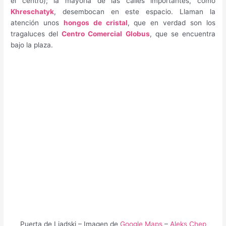
el centro); la mayoría de las calles importantes, como
Khreschatyk
, desembocan en este espacio. Llaman la
atención unos
hongos de cristal
, que en verdad son los
tragaluces del
Centro Comercial Globus
, que se encuentra
bajo la plaza.
Puerta de Liadski – Imagen de
Google Maps
–
Aleks Chep