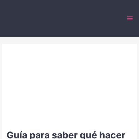
Ir
al
Me
contenido
prin
Guía para saber qué hacer