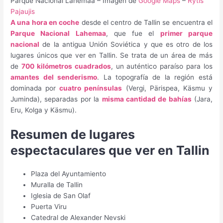
Parque Nacional Lahemaa – Imagen de
Google Maps
–
Rytis
Pajaujis
A una hora en coche
desde el centro de Tallin se encuentra el
Parque Nacional Lahemaa
, que fue el
primer parque
nacional
de la antigua Unión Soviética y que es otro de los
lugares únicos que ver en Tallin. Se trata de un área de más
de
700 kilómetros cuadrados
, un auténtico paraíso para los
amantes del senderismo
. La topografía de la región está
dominada por
cuatro penínsulas
(Vergi, Pärispea, Käsmu y
Juminda), separadas por la
misma cantidad de bahías
(Jara,
Eru, Kolga y Käsmu).
Resumen de lugares
espectaculares que ver en Tallin
Plaza del Ayuntamiento
Muralla de Tallin
Iglesia de San Olaf
Puerta Viru
Catedral de Alexander Nevski