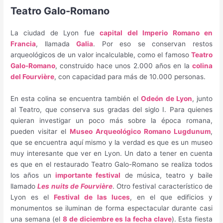
Teatro Galo-Romano
La ciudad de Lyon fue
capital del Imperio Romano en
Francia
, llamada
Galia
. Por eso se conservan restos
arqueológicos de un valor incalculable, como el famoso
Teatro
Galo-Romano
, construido hace unos 2.000 años en la
colina
del Fourvière
, con capacidad para más de 10.000 personas.
En esta colina se encuentra también el
Odeón de Lyon
, junto
al Teatro, que conserva sus gradas del siglo I. Para quienes
quieran investigar un poco más sobre la época romana,
pueden visitar el
Museo Arqueológico Romano Lugdunum
,
que se encuentra aquí mismo y la verdad es que es un museo
muy interesante que ver en Lyon. Un dato a tener en cuenta
es que en el restaurado Teatro Galo-Romano se realiza todos
los años un
importante festival
de música, teatro y baile
llamado
Les nuits de Fourvière
. Otro festival característico de
Lyon es el
Festival de las luces
, en el que edificios y
monumentos se iluminan de forma espectacular durante casi
una semana (el
8 de diciembre es la fecha clave
). Esta fiesta