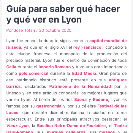
Guía para saber qué hacer
y qué ver en Lyon
Por
José Totah
/
30 octubre 2020
Lyon fue conocida durante siglos como la
capital mundial de
la seda
, ya que en el siglo XVI el
rey Francisco I
concedió a
esta ciudad francesa el monopolio de la producción del
preciado material. Lyon fue el centro de dominación de toda
Galia
durante el
Imperio Romano
y tuvo una gran importancia
como
polo comercial
durante la
Edad Media
. Gran parte de
ese patrimonio histórico está presente en sus
antiguos
barrios
, declarados
Patrimonio de la Humanidad
por la
Unesco y en este artículo conocerás los mejores lugares que
ver en Lyon. Al borde de los ríos
Saona
y
Ródano
, Lyon es
famosa por su
gastronomía
y por su célebre
Festival de las
Luces
, que durante diciembre ilumina la ciudad en forma
espectacular. Entre sus principales atractivos destacan: el
Vieux Lyon
, la
Basílica Notre-Dame de Fourbière
, el
Teatro
Galo-Romano
, sus
murales callejeros
, sus
museos
y el