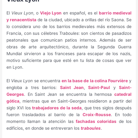
El
Vieux Lyon
, o
Viejo Lyon
en español, es el
barrio medieval
y renacentista
de la ciudad, ubicado a orillas del río Saona. Se
lo considera uno de los barrios medievales más extensos de
Francia, con sus célebres
Traboules
: son cientos de pasadizos
peatonales que comunican patios internos. Además de ser
obras de arte arquitectónico, durante la Segunda Guerra
Mundial sirvieron a los franceses para escapar de los nazis,
motivo suficiente para que esté en tu lista de cosas que ver
en Lyon.
El
Vieux Lyon
se encuentra
en la base de la colina Fourvière
y
engloba a tres barrios:
Saint Jean
,
Saint-Paul
y
Saint-
Georges
. En Saint Jean se encuentra la hermosa
catedral
gótica
, mientras que en Saint-Georges residieron a partir del
siglo XVI los
trabajadores de la seda
, que tres siglos después
fueron trasladados al barrio de la
Croix-Rousse
. En todo
momento llaman la atención las
fachadas coloridas
de los
edificios, en donde se entreveran los
traboules
.