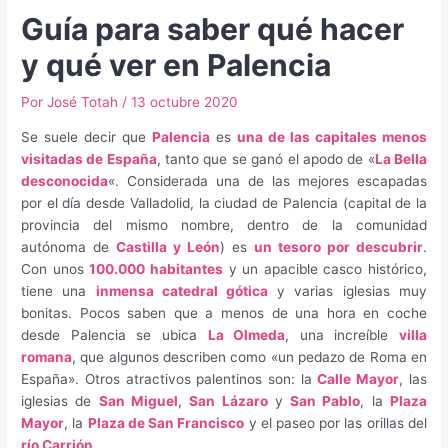
Guía para saber qué hacer
y qué ver en Palencia
Por
José Totah
/
13 octubre 2020
Se suele decir que
Palencia
es
una de las capitales menos
visitadas de España
, tanto que se ganó el apodo de «
La Bella
desconocida
«. Considerada una de las mejores escapadas
por el día desde Valladolid, la ciudad de Palencia (capital de la
provincia del mismo nombre,
dentro de la comunidad
autónoma de
Castilla y León
) es
un tesoro por descubrir
.
Con unos
100.000 habitantes
y un apacible casco histórico,
tiene una
inmensa catedral gótica
y varias iglesias muy
bonitas. Pocos saben que a menos de una hora en coche
desde Palencia se ubica
La Olmeda
, una increíble
villa
romana
, que algunos describen como «un pedazo de Roma en
España». Otros atractivos palentinos son: la
Calle Mayor
, las
iglesias de
San Miguel
,
San Lázaro
y
San Pablo
, la
Plaza
Mayor
, la
Plaza de San Francisco
y el paseo por las orillas del
río Carrión
.