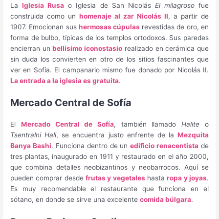
La
Iglesia Rusa
o Iglesia de San Nicolás
El milagroso
fue
construida como un
homenaje al zar Nicolás II
, a partir de
1907. Emocionan sus
hermosas cúpulas
revestidas de oro, en
forma de bulbo, típicas de los templos ortodoxos. Sus paredes
encierran un
bellísimo iconostasio
realizado en cerámica que
sin duda los convierten en otro de los sitios fascinantes que
ver en Sofía. El campanario mismo fue donado por Nicolás II.
La entrada a la iglesia es gratuita
.
Mercado Central de Sofía
El
Mercado Central de Sofía
, también llamado
Halite
o
Tsentralni Hali
, se encuentra justo enfrente de la
Mezquita
Banya Bashi
. Funciona dentro de un
edificio renacentista
de
tres plantas, inaugurado en 1911 y restaurado en el año 2000,
que combina detalles neobizantinos y neobarrocos. Aquí se
pueden comprar desde
frutas y vegetales
hasta
ropa y joyas
.
Es muy recomendable el restaurante que funciona en el
sótano, en donde se sirve una excelente
comida búlgara
.