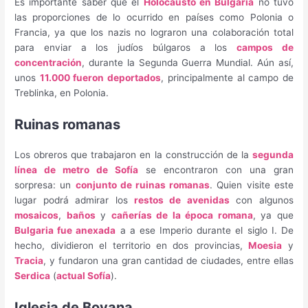
Es importante saber que el
Holocausto en Bulgaria
no tuvo
las proporciones de lo ocurrido en países como Polonia o
Francia, ya que los nazis no lograron una colaboración total
para enviar a los judíos búlgaros a los
campos de
concentración
, durante la Segunda Guerra Mundial. Aún así,
unos
11.000 fueron deportados
, principalmente al campo de
Treblinka, en Polonia.
Ruinas romanas
Los obreros que trabajaron en la construcción de la
segunda
línea de metro de Sofía
se encontraron con una gran
sorpresa: un
conjunto de ruinas romanas
. Quien visite este
lugar podrá admirar los
restos de avenidas
con algunos
mosaicos
,
baños
y
cañerías de la época romana
, ya que
Bulgaria fue anexada
a a ese Imperio durante el siglo I. De
hecho, dividieron el territorio en dos provincias,
Moesia
y
Tracia
, y fundaron una gran cantidad de ciudades, entre ellas
Serdica
(
actual Sofía
).
Iglesia de Boyana