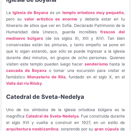
La
Iglesia de Boyana
es un
templo ortodoxo muy pequeño
,
pero su
valor artístico es enorme
y debería estar en tu
itinerario de sitios que ver en Sofía. Declarado Patrimonio de la
Humanidad dela Unesco, guarda increíbles
frescos del
medioevo búlgaro
(de los siglos XI, XIII y XIV). Tan bien
conservadas están las pinturas, y tanto empeño se pone en
que lo sigan estando, que sólo se puede ingresar a la iglesia
durante diez minutos, en grupos de ocho personas. Quienes
visiten este templo pueden luego hacer
senderismo
hasta la
cascada de Boyana
o tomar una excursión para visitar el
fantástico
Monasterio de Rila
, fundado en el siglo X, en el
Valle del río Rilsky
.
Catedral de Sveta-Nedelya
Uno de los símbolos de la iglesia ortodoxa búlgara es la
magnífica
Catedral de Sveta-Nedelya
. Fue construida durante
el siglo XVI y vuelta a construir en 1927, en un estilo de
arquitectura neobizantina
; sorprende por su
gran cúpula
de