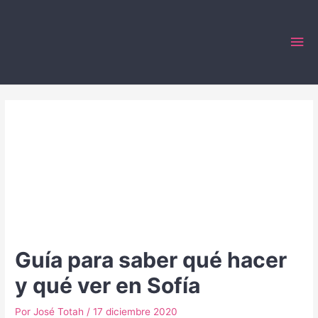
Ir
al
Me
contenido
prin
Guía para saber qué hacer
y qué ver en Sofía
Por
José Totah
/
17 diciembre 2020