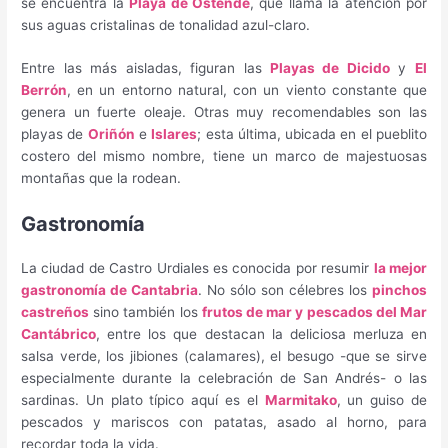
se encuentra la
Playa de Ostende
, que llama la atención por
sus aguas cristalinas de tonalidad azul-claro.
Entre las más aisladas, figuran las
Playas de Dicido
y
El
Berrón
, en un entorno natural, con un viento constante que
genera un fuerte oleaje. Otras muy recomendables son las
playas de
Oriñón
e
Islares
; esta última, ubicada en el pueblito
costero del mismo nombre, tiene un marco de majestuosas
montañas que la rodean.
Gastronomía
La ciudad de Castro Urdiales es conocida por resumir
la mejor
gastronomía de Cantabria
. No sólo son célebres los
pinchos
castreños
sino también los
frutos de mar y pescados del Mar
Cantábrico
, entre los que destacan la deliciosa merluza en
salsa verde, los jibiones (calamares), el besugo -que se sirve
especialmente durante la celebración de San Andrés- o las
sardinas. Un plato típico aquí es el
Marmitako
, un guiso de
pescados y mariscos con patatas, asado al horno, para
recordar toda la vida.