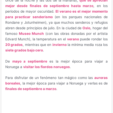
once de la noche y las dos de la mañana),
que se aprecian
mejor desde finales de septiembre hasta marzo
, en los
períodos de mayor oscuridad.
El verano es el mejor momento
para practicar senderismo
(en los parques nacionales de
Rondane y Jotunheimen), ya que muchos senderos y refugios
abren desde principios de julio. En la ciudad de
Oslo
, hogar del
famoso
Museo Munch
(con las obras donadas por el artista
Edvard Munch), la temperatura en el
verano
puede rondar los
20 grados
, mientras que en
invierno
la mínima media roza los
siete grados bajo cero
.
De
mayo a septiembre
es la mejor época para viajar a
Noruega a
visitar los fiordos noruegos
.
Para disfrutar de un fenómeno tan mágico como las
auroras
boreales
, la mejor época para viajar a Noruega y verlas es de
finales de septiembre a marzo
.