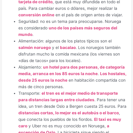
tarjeta de crédito
, que está muy difundida en todo el
país. Para cambiar euros o dólares, mejor realizar la
conversión online
en el país de origen antes de viajar.
Seguridad: no es un tema para preocuparse. Noruega
es considerado
uno de los países más seguros del
mundo
.
Alimentación: algunos de los platos típicos son el
salmón noruego
y el
bacalao
. Los noruegos también
disfrutan mucho la comida mexicana (los viernes son
«días de tacos» para los locales).
Alojamiento:
un hotel para dos personas, de categoría
media, arranca en los 85 euros la noche
.
Los hostales,
desde 25 euros la noche
en habitación compartida con
más de cinco personas.
Transporte:
el tren es el mejor medio de transporte
para distancias largas entre ciudades
. Para tener una
idea, un tren desde Oslo a Bergen cuesta 25 euros. Para
distancias cortas, lo mejor es el autobús o el barco
,
que conecta los pueblos de los fiordos.
El taxi es muy
caro
y Uber no es muy conocido en Noruega,
a
excepción de Oslo
. La bicicleta sigue siendo el