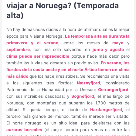
viajar a Noruega? (Temporada
alta)
No hay demasiadas dudas a la hora de afirmar cuál es la mejor
época para viajar a Noruega.
La temporada alta es durante la
primavera y el verano
, entre los meses de
mayo
y
septiembre
, con una sola salvedad: en
junio y agosto
el
clima puede ser impredecible
porque hace más calor pero
también las lluvias se desatan sin previo aviso.
En verano, los
fiordos de la costa oeste y en el norte Ártico tienen un clima
más cálido
que los hace irresistibles. Se recomienda una visita
a los siguientes tres fiordos:
Nærøyfjord
, considerado
Patrimonio de la Humanidad por la Unesco;
Geirangerfjord
,
con sus increíbles cascadas; y
Sognefjord
, el más largo de
Noruega, con montañas que superan los 1.700 metros de
altitud. Si queda tiempo, el fiordo de
Hardangerfjord
, el
tercero más grande del mundo, también merece ser visitado.
El norte noruego es un sitio ideal para deleitarse con las
auroras boreales
(el mejor horario para verlas es entre las