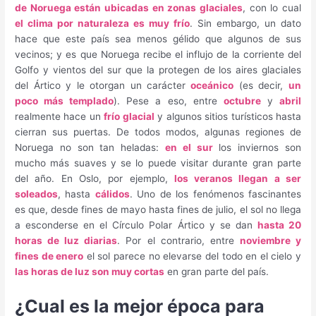
de Noruega están ubicadas en zonas glaciales
, con lo cual
el clima por naturaleza es muy frío
. Sin embargo, un dato
hace que este país sea menos gélido que algunos de sus
vecinos; y es que Noruega recibe el influjo de la corriente del
Golfo y vientos del sur que la protegen de los aires glaciales
del Ártico y le otorgan un carácter
oceánico
(es decir,
un
poco más templado
). Pese a eso, entre
octubre
y
abril
realmente hace un
frío glacial
y algunos sitios turísticos hasta
cierran sus puertas. De todos modos, algunas regiones de
Noruega no son tan heladas:
en el sur
los inviernos son
mucho más suaves y se lo puede visitar durante gran parte
del año. En Oslo, por ejemplo,
los veranos llegan a ser
soleados
, hasta
cálidos
. Uno de los fenómenos fascinantes
es que, desde fines de mayo hasta fines de julio, el sol no llega
a esconderse en el Círculo Polar Ártico y se dan
hasta 20
horas de luz diarias
. Por el contrario, entre
noviembre y
fines de enero
el sol parece no elevarse del todo en el cielo y
las horas de luz son muy cortas
en gran parte del país.
¿Cual es la mejor época para