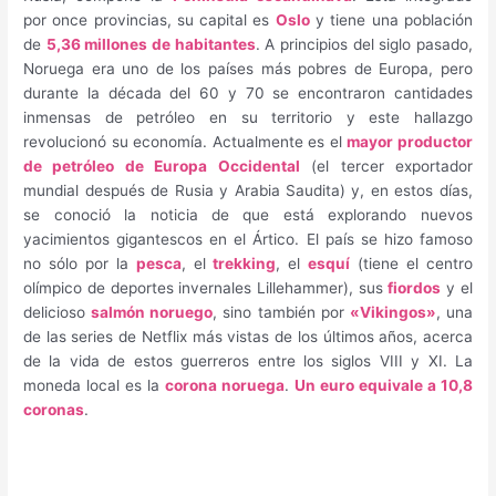
por once provincias, su capital es
Oslo
y tiene una población
de
5,36 millones de habitantes
. A principios del siglo pasado,
Noruega era uno de los países más pobres de Europa, pero
durante la década del 60 y 70 se encontraron cantidades
inmensas de petróleo en su territorio y este hallazgo
revolucionó su economía. Actualmente es el
mayor productor
de petróleo de Europa Occidental
(el tercer exportador
mundial después de Rusia y Arabia Saudita) y, en estos días,
se conoció la noticia de que está explorando nuevos
yacimientos gigantescos en el Ártico. El país se hizo famoso
no sólo por la
pesca
, el
trekking
, el
esquí
(tiene el centro
olímpico de deportes invernales Lillehammer), sus
fiordos
y el
delicioso
salmón noruego
, sino también por
«Vikingos»
, una
de las series de Netflix más vistas de los últimos años, acerca
de la vida de estos guerreros entre los siglos VIII y XI. La
moneda local es la
corona noruega
.
Un euro equivale a 10,8
coronas
.