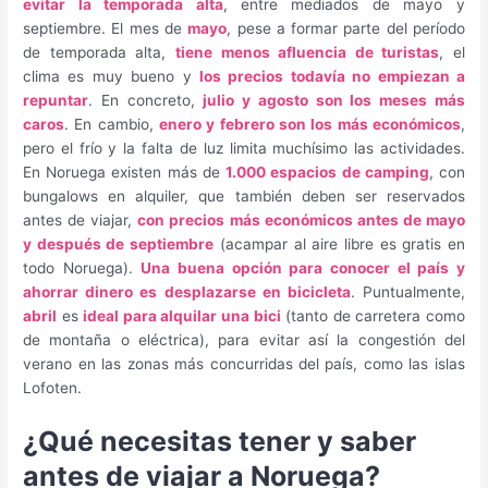
evitar la temporada alta
, entre mediados de mayo y
septiembre.
El mes de
mayo
, pese a formar parte del período
de temporada alta,
tiene menos afluencia de turistas
, el
clima es muy bueno y
los precios todavía no empiezan a
repuntar
. En concreto,
julio y agosto son los meses más
caros
. En cambio,
enero y febrero son los más económicos
,
pero el frío y la falta de luz limita muchísimo las actividades.
En Noruega existen más de
1.000 espacios de camping
, con
bungalows en alquiler, que también deben ser reservados
antes de viajar,
con precios más económicos antes de mayo
y después de septiembre
(acampar al aire libre es gratis en
todo Noruega).
Una buena opción para conocer el país y
ahorrar dinero es desplazarse en bicicleta
. Puntualmente,
abril
es
ideal para alquilar una bici
(tanto de carretera como
de montaña o eléctrica), para evitar así la congestión del
verano en las zonas más concurridas del país, como las islas
Lofoten.
¿Qué necesitas tener y saber
antes de viajar a Noruega?