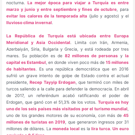
nocturna.
La mejor época para viajar a Turquía es entre
marzo y junio y entre septiembre y fines de octubre
, para
evitar los calores de la temporada alta
(julio y agosto) y el
lluvioso clima invernal
.
La República de Turquía está ubicada entre Europa
Meridional y Asia Occidental
. Limita con Irán, Armenia,
Azerbaiyán, Siria, Bulgaria y Grecia, y está rodeada por tres
mares. Su población es de
82 millones de personas
y
la
capital es Estambul
, en donde viven poco más de
15 millones
de habitantes
. Es una república democrática que en 2016
sufrió un grave intento de golpe de Estado contra el actual
presidente,
Recep Tayyip Erdogan
, que terminó con miles de
turcos saliendo a la calle para defender la democracia. En abril
de 2017, un referéndum acabó ratificando el poder de
Erdogan, que ganó con el 51,3% de los votos.
Turquía es hoy
uno de los seis países más visitados por el turismo mundial
,
uno de los grandes motores de su economía, con más de
45
millones de turistas en 2019
, que generaron ingresos por 31
millones de dólares. La
moneda local
es la
lira turca
.
Un euro