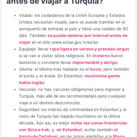
antes de viajar a Turquía?
Visado: los ciudadanos de la Unión Europea y Estados
Unidos necesitan visado, pero se puede tramitar en el
aeropuerto de entrada al país y tiene una validez de 90
días. También
se puede obtener por Internet antes de
viajar
en el sitio www.evisa.gov.tr/es/es
Equipaje: llevar
ropa ligera en verano y prendas largas
si se van a visitar sitios religiosos. En
invierno
llueve
bastante y conviene llevar
impermeable y abrigo
.
Idioma: el idioma más hablado es el
turco
, pero también
el kurdo y el árabe. En Estambul,
muchísima gente
habla inglés
.
Vacunas: no hay vacunas obligatorias para ingresar a
Turquía, más allá de las recomendables para cualquier
viaje a un destino desconocido.
Seguridad: los índices de criminalidad en Estambul y el
resto de Turquía han bajado muchísimo en la última
década. Aún así, es mejor
evitar las zonas fronterizas
con Siria e Irak
; y,
en Estambul
, evitar también
el
barrio de Tarlabasi
, en las zonas aledañas a la
Plaza