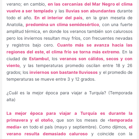
verano; en cambio,
en las cercanías del Mar Negro el clima
vuelve a ser templado
y las
lluvias son abundantes
durante
todo el año.
En el interior del país
, en la gran meseta de
Anatolia,
predomina un clima semidesértico
, con una fuerte
amplitud térmica, en donde los veranos también son calurosos
pero los inviernos resultan muy fríos, con frecuentes nevadas
y registros bajo cero.
Cuanto más se avanza hacia las
regiones del este, el clima frío se torna más extremo
. En la
ciudad de
Estambul
, los
veranos son cálidos, secos y con
viento
, y las temperaturas promedio oscilan entre 18 y 26
grados; los
inviernos son bastante lluviosos
y el promedio de
temperaturas se mueve entre 3 y 12 grados.
¿Cuál es la mejor época para viajar a Turquía? (Temporada
alta)
La mejor época para viajar a Turquía es durante la
primavera y el otoño
, que son los meses de «
temporada
media
» en todo el país (mayo y septiembre). Como dijimos,
el
verano resulta demasiado caluroso
y coincide con la