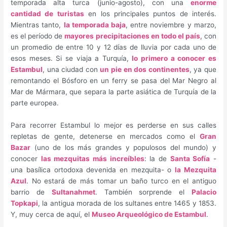
temporada alta turca (junio-agosto), con una
enorme
cantidad de turistas
en los principales puntos de interés.
Mientras tanto,
la temporada baja
, entre noviembre y marzo,
es el período de
mayores precipitaciones en todo el país
, con
un promedio de entre 10 y 12 días de lluvia por cada uno de
esos meses. Si se viaja a Turquía,
lo primero a conocer es
Estambul
, una ciudad con
un pie en dos continentes
, ya que
remontando el Bósforo en un ferry se pasa del Mar Negro al
Mar de Mármara, que separa la parte asiática de Turquía de la
parte europea.
Para recorrer Estambul lo mejor es perderse en sus calles
repletas de gente, detenerse en mercados como el
Gran
Bazar
(uno de los más grandes y populosos del mundo) y
conocer
las mezquitas más increíbles
: la de
Santa Sofía
-
una basílica ortodoxa devenida en mezquita- o
la Mezquita
Azul
. No estará de más tomar un baño turco en el antiguo
barrio de
Sultanahmet
. También sorprende el
Palacio
Topkapi
, la antigua morada de los sultanes entre 1465 y 1853.
Y, muy cerca de aquí, el
Museo Arqueológico de Estambul
.