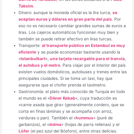
Taksim
.
Dinero: aunque la moneda oficial es la lira turca,
se
aceptan euros y dólares en gran parte del país
. Por
eso no es necesario cambiar grandes sumas de euros a
liras. Los cajeros automáticos funcionan muy bien y
también se puede retirar efectivo en liras turcas.
Transporte:
el transporte público en Estambul es muy
eficiente
y se puede economizar bastante usando la
«
Istanbulkart
«,
una tarjeta recargable para el tranvía,
el autobus y el metro
. Para viajar por el interior del país
existen vuelos domésticos, autobuses y trenes entre las
principales ciudades. Si se toma un taxi, hay que
asegurarse que el chofer prenda el taxímetro.
Gastronomía: el plato más conocido de Turquía en todo
el mundo es el «
Döner Kebab
«, cuya traducción es
«carne asada que gira» (generalmente cordero, que se
corta en finas láminas y se acompaña con arroz,
verduras o pan). También el «
hummus
» (puré de
garbanzos), el «
dolma
» (hojas de parra rellenas) y el
Lüfer
(el pez azul del Bósforo), entre otras delicias.