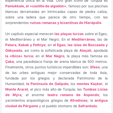
experiencia única en la vida. Otro gran ícono de Turquía es
Pamukkale, el «castillo de algodón»
, famoso por sus piscinas
blancas derramadas en intrincadas capas de piedra caliza,
sobre una ladera que parece de otro tiempo, con las
sorprendentes
ruinas romanas y bizantinas de Hierápolis
.
Un capítulo especial merecen
las playas turcas
sobre el Egeo,
el Mediterráneo y el Mar Negro. En el
Mediterráneo
, las de
Patara, Kabak y Fethiye
; en
el Egeo
,
las islas de Bozcaada y
Gókçeada
, así como la sofisticada playa de
Alaçati
, apodada
la «Ibiza» turca
; en el
Mar Negro
, la playa más famosa es
Çaka
, una paradisíaca franja de arena blanca de 500 metros.
Finalmente, otros puntos turísticos imperdibles son:
Efeso
, una
de las urbes antiguas mejor conservadas de toda Asia,
fundada por los griegos y declarada Patrimonio de la
Humanidad;
la Península de Galípolo
, los
montes Kaçkar
; el
Monte Ararat
, el pico más alto de Turquía; las
Tumbas Licias
de Myra
; el enorme
teatro romano de Aspendo
; los
yacimientos arqueológicos griegos de
Afrodisias
; la
antigua
ciudad de Pérgamo
y el pueblo otomano de
Safranbolu
.