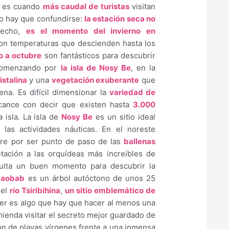
 es cuando
más caudal de turistas
visitan
no hay que confundirse:
la estación seca no
hecho,
es el momento del invierno en
con temperaturas que descienden hasta los
 a octubre
son fantásticos para descubrir
comenzando por
la isla de Nosy Be
, en la
istalina
y una
vegetación exuberante
que
na. Es difícil dimensionar la
variedad de
lcance con decir que existen hasta
3.000
 isla. La isla de
Nosy Be
es un sitio ideal
las actividades náuticas. En el noreste
bre por ser punto de paso de las
ballenas
tación a las orquídeas más increíbles de
sulta un buen momento para descubrir la
baobab
es un árbol autóctono de unos 25
 el
río Tsiribihina
,
un sitio emblemático de
cer es algo que hay que hacer al menos una
mienda visitar el secreto mejor guardado de
ón de playas vírgenes frente a una inmensa