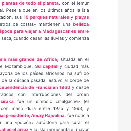
 plantas de todo el planeta
, con el lemur
l. Pese a que en los últimos años la isla
tación, sus
19 parques naturales
y
playas
metros de costas- mantienen una
belleza
época para viajar a Madagascar es entre
 seca, cuando cesan las lluvias y comienza
isla más grande de África
, situada en el
 de Mozambique.
Su capital
y ciudad más
yoría de los países africanos, ha sufrido
s de la década pasada, estuvo al borde de
ndependencia de Francia en 1960
y desde
ráticos con interrupciones del orden
siraka
fue un símbolo «malgache» (el
ís con mano dura entre 1975 y 1993, y
ual presidente, Andry Rajoelina
, fue noticia
r una «poción» autóctona para curar el
cal es el arroz
y la isla representa el mayor