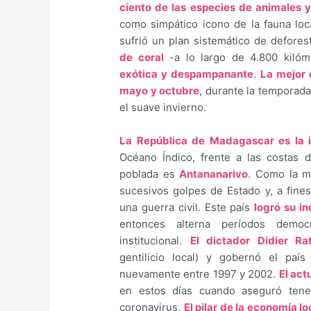
ciento de las especies de animales y
como simpático icono de la fauna loca
sufrió un plan sistemático de defores
de coral
-a lo largo de 4.800 kiló
exótica y despampanante
.
La mejor 
mayo y octubre
, durante la temporada
el suave invierno.
La República de Madagascar es la 
Océano Índico, frente a las costas
poblada es
Antananarivo
. Como la ma
sucesivos golpes de Estado y, a fine
una guerra civil. Este país
logró su i
entonces alterna períodos democ
institucional.
El dictador Didier Rat
gentilicio local) y gobernó el pa
nuevamente entre 1997 y 2002.
El act
en estos días cuando aseguró tene
coronavirus.
El pilar de la economía lo