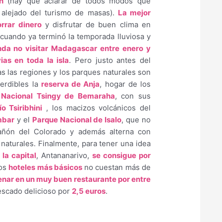
n
(hay que aclarar de todos modos que
 alejado del turismo de masas).
La mejor
rrar dinero
y disfrutar de buen clima en
 cuando ya terminó la temporada lluviosa y
da no visitar Madagascar entre enero y
vias en toda la isla
. Pero justo antes del
as las regiones y los parques naturales son
erdibles la
reserva de Anja
, hogar de los
 Nacional Tsingy de Bemaraha
, con sus
ío Tsiribhini
, los macizos volcánicos del
mbar
y el
Parque Nacional de Isalo
, que no
Cañón del Colorado y además alterna con
aturales. Finalmente, para tener una idea
 la capital
, Antananarivo,
se consigue por
los
hoteles más básicos
no cuestan más de
nar en un muy buen restaurante por entre
scado delicioso por
2,5 euros
.