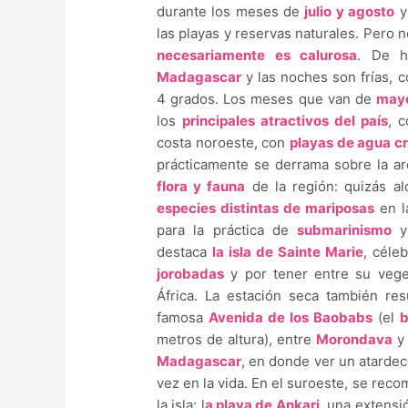
durante los meses de
julio y agosto
y
las playas y reservas naturales. Pero 
necesariamente es calurosa
. De 
Madagascar
y las noches son frías, 
4 grados. Los meses que van de
mayo
los
principales atractivos del país
, 
costa noroeste, con
playas de agua cr
prácticamente se derrama sobre la are
flora y fauna
de la región: quizás a
especies distintas de mariposas
en la
para la práctica de
submarinismo
y 
destaca
la isla de Sainte Marie
, céle
jorobadas
y por tener entre su vege
África. La estación seca también re
famosa
Avenida de los Baobabs
(el
metros de altura), entre
Morondava
y
Madagascar
, en donde ver un atarde
vez en la vida. En el suroeste, se reco
la isla: l
a playa de Ankari
, una extensi