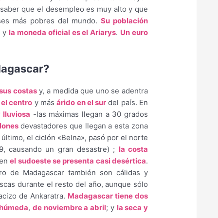
 saber que el desempleo es muy alto y que
aíses más pobres del mundo.
Su población
s
y
la moneda oficial es el Ariarys
.
Un euro
dagascar?
 sus costas
y, a medida que uno se adentra
el centro
y más
árido en el sur
del país. En
 lluviosa
-las máximas llegan a 30 grados
clones
devastadores que llegan a esta zona
 último, el ciclón «Belna», pasó por el norte
19, causando un gran desastre) ;
la costa
 en
el sudoeste se presenta casi desértica
.
ntro de Madagascar también son cálidas y
escas durante el resto del año, aunque sólo
macizo de Ankaratra.
Madagascar tiene dos
y húmeda
,
de noviembre a abril
; y
la seca y