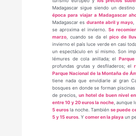
turismo europeo y
los precios sube
Madagascar sigue siendo un destino
época para viajar a Madagascar aho
Madagascar es
durante abril y mayo
,
se aproxima el invierno.
Se recomien
marzo
, cuando se da el
pico de llu
invierno el país luce verde en casi tod
un espectáculo en sí mismo. Son imp
lémures de cola anillada; el
Parque
profundas grutas y desfiladeros; el
r
Parque Nacional de la Montaña de Á
tiene nada que envidiarle al gran 
bosques en donde se forman piscinas n
de precios,
un hotel de buen nivel en
entre 10 y 20 euros la noche
, aunque 
5 euros
la noche. También
se puede ce
5 y 15 euros
. Y
comer en la playa
un pe