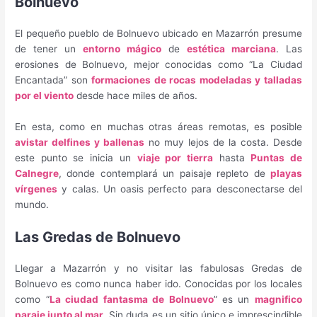
Bolnuevo
El pequeño pueblo de Bolnuevo ubicado en Mazarrón presume
de tener un
entorno mágico
de
estética marciana
. Las
erosiones de Bolnuevo, mejor conocidas como “La Ciudad
Encantada” son
formaciones de rocas modeladas y talladas
por el viento
desde hace miles de años.
En esta, como en muchas otras áreas remotas, es posible
avistar delfines y ballenas
no muy lejos de la costa. Desde
este punto se inicia un
viaje por tierra
hasta
Puntas de
Calnegre
, donde contemplará un paisaje repleto de
playas
vírgenes
y calas. Un oasis perfecto para desconectarse del
mundo.
Las Gredas de Bolnuevo
Llegar a Mazarrón y no visitar las fabulosas Gredas de
Bolnuevo es como nunca haber ido. Conocidas por los locales
como “
La ciudad fantasma de Bolnuevo
” es un
magnifico
paraje junto al mar
. Sin duda es un sitio único e imprescindible