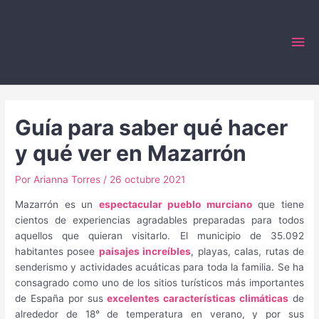
Ir
al
Me
contenido
prin
Guía para saber qué hacer
y qué ver en Mazarrón
Por
Arianna Torres
/
26 octubre 2021
Mazarrón es un
espectacular pueblo murciano
que tiene
cientos de experiencias agradables preparadas para todos
aquellos que quieran visitarlo. El municipio de 35.092
habitantes posee
paisajes increíbles
, playas, calas, rutas de
senderismo y actividades acuáticas para toda la familia. Se ha
consagrado como uno de los sitios turísticos más importantes
de España por sus
excelentes características climáticas
de
alrededor de 18° de temperatura en verano, y por sus