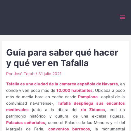
Ir
al
Me
contenido
prin
Guía para saber qué hacer
y qué ver en Tafalla
Por
José Totah
/
31 julio 2021
Tafalla es una ciudad de la comarca española de Navarra
, en
donde viven poco más de
10.000 habitantes
. Ubicada a poco
más de media hora en coche desde
Pamplona
-capital de la
comunidad navarrense-,
Tafalla despliega sus encantos
medievales
junto a la ribera del
río Zidacos
, con un
patrimonio histórico y cultural de una excelsa riqueza.
Palacios señoriales
, como el Palacio de los Mencos y el del
Marqués de Feria,
conventos barrocos
, la monumental