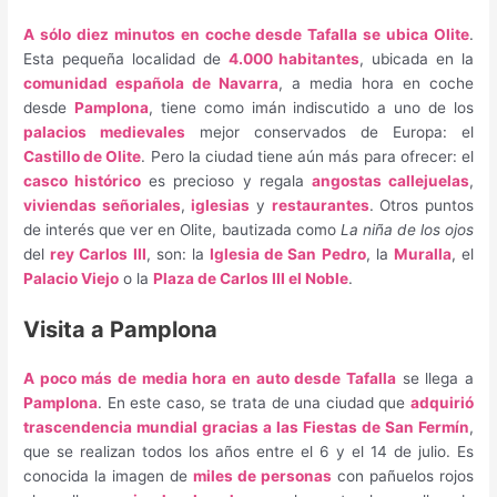
A sólo diez minutos en coche desde Tafalla se ubica Olite
.
Esta pequeña localidad de
4.000 habitantes
, ubicada en la
comunidad española de Navarra
, a media hora en coche
desde
Pamplona
, tiene como imán indiscutido a uno de los
palacios medievales
mejor conservados de Europa: el
Castillo de Olite
. Pero la ciudad tiene aún más para ofrecer: el
casco histórico
es precioso y regala
angostas callejuelas
,
viviendas señoriales
,
iglesias
y
restaurantes
. Otros puntos
de interés que ver en Olite, bautizada como
La niña de los ojos
del
rey Carlos III
, son: la
Iglesia de San Pedro
, la
Muralla
, el
Palacio Viejo
o la
Plaza de Carlos III el Noble
.
Visita a Pamplona
A poco más de media hora en auto desde Tafalla
se llega a
Pamplona
. En este caso, se trata de una ciudad que
adquirió
trascendencia mundial gracias a las Fiestas de San Fermín
,
que se realizan todos los años entre el 6 y el 14 de julio. Es
conocida la imagen de
miles de personas
con pañuelos rojos