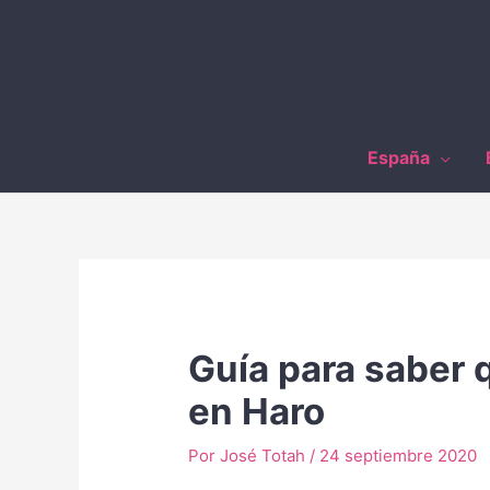
Ir
al
contenido
España
Guía para saber 
en Haro
Por
José Totah
/
24 septiembre 2020