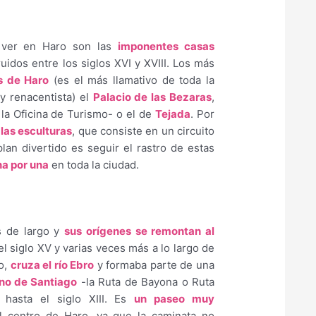
e ver en Haro son las
imponentes casas
ruidos entre los siglos XVI y XVIII. Los más
s de Haro
(es el más llamativo de toda la
 y renacentista) el
Palacio de las Bezaras
,
la Oficina de Turismo- o el de
Tejada
. Por
las esculturas
, que consiste en un circuito
plan divertido es seguir el rastro de estas
na por una
en toda la ciudad.
 de largo y
sus orígenes se remontan al
l siglo XV y varias veces más a lo largo de
co,
cruza el río Ebro
y formaba parte de una
no de Santiago
-la Ruta de Bayona o Ruta
 hasta el siglo XIII. Es
un paseo muy
l centro de Haro, ya que la caminata no