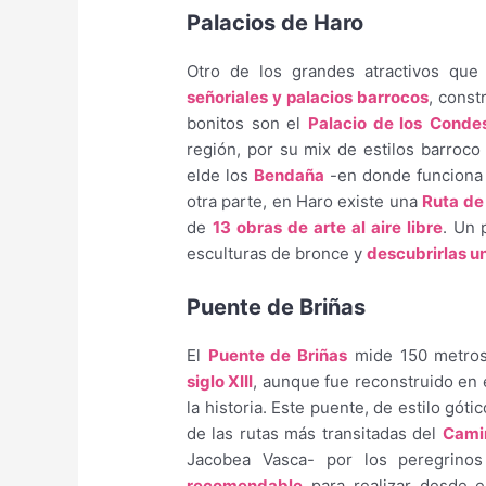
Palacios de Haro
Otro de los grandes atractivos qu
señoriales y palacios barrocos
, const
bonitos son el
Palacio de los
Conde
región, por su mix de estilos barroco
elde los
Bendaña
-en donde funciona 
otra parte, en Haro existe una
Ruta de 
de
13 obras de arte al aire libre
. Un 
esculturas de bronce y
descubrirlas u
Puente de Briñas
El
Puente de Briñas
mide 150 metros
siglo XIII
, aunque fue reconstruido en e
la historia. Este puente, de estilo góti
de las rutas más transitadas del
Cami
Jacobea Vasca- por los peregrinos
recomendable
para realizar desde e