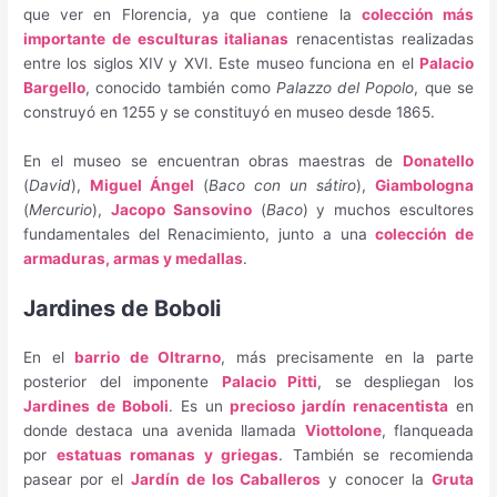
que ver en Florencia, ya que contiene la
colección más
importante de esculturas italianas
renacentistas realizadas
entre los siglos XIV y XVI. Este museo funciona en el
Palacio
Bargello
, conocido también como
Palazzo del Popolo
, que se
construyó en 1255 y se constituyó en museo desde 1865.
En el museo se encuentran obras maestras de
Donatello
(
David
),
Miguel Ángel
(
Baco con un sátiro
),
Giambologna
(
Mercurio
),
Jacopo Sansovino
(
Baco
) y muchos escultores
fundamentales del Renacimiento, junto a una
colección de
armaduras, armas y medallas
.
Jardines de Boboli
En el
barrio de Oltrarno
, más precisamente en la parte
posterior del imponente
Palacio Pitti
, se despliegan los
Jardines de Boboli
. Es un
precioso jardín renacentista
en
donde destaca una avenida llamada
Viottolone
, flanqueada
por
estatuas romanas y griegas
. También se recomienda
pasear por el
Jardín de los Caballeros
y conocer la
Gruta