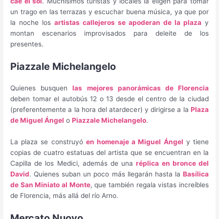
cae el sol
. Muchísimos turistas y locales la eligen para tomar
un trago en las terrazas y escuchar buena música, ya que por
la noche los
artistas callejeros se apoderan de la plaza
y
montan escenarios improvisados para deleite de los
presentes.
Piazzale Michelangelo
Quienes busquen
las mejores panorámicas de Florencia
deben tomar el autobús 12 o 13 desde el centro de la ciudad
(preferentemente a la hora del atardecer) y dirigirse a la
Plaza
de Miguel Ángel
o
Piazzale Michelangelo
.
La plaza se construyó
en homenaje a Miguel Ángel
y tiene
copias de cuatro estatuas del artista que se encuentran en la
Capilla de los Medici, además de una
réplica en bronce del
David
. Quienes suban un poco más llegarán hasta la
Basílica
de San Miniato al Monte
, que también regala vistas increíbles
de Florencia, más allá del río Arno.
Mercato Nuovo