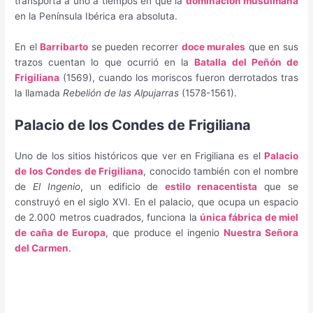
transporta a uno a tiempos en que la
dominación musulmana
en la Península Ibérica era absoluta.
En el
Barribarto
se pueden recorrer
doce murales
que en sus
trazos cuentan lo que ocurrió en la
Batalla del Peñón de
Frigiliana
(1569), cuando los moriscos fueron derrotados tras
la llamada
Rebelión de las Alpujarras
(1578-1561).
Palacio de los Condes de Frigiliana
Uno de los sitios históricos que ver en Frigiliana es el
Palacio
de los Condes de Frigiliana
, conocido también con el nombre
de
El Ingenio
, un edificio de
estilo renacentista
que se
construyó en el siglo XVI. En el palacio, que ocupa un espacio
de 2.000 metros cuadrados, funciona la
única fábrica de miel
de caña de Europa
, que produce el ingenio
Nuestra Señora
del Carmen
.