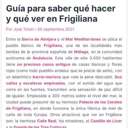
Guía para saber qué hacer
y qué ver en Frigiliana
Por
José Totah
/
20 septiembre 2021
Entre la
Sierra de Almijara
y el
Mar Mediterráneo
se ubica el
pueblo blanco de
Frigiliana
, una de las localidades más
bonitas de la provincia española de
Málaga
, en la comunidad
autónoma de
Andalucía
. Esta villa de sólo 3.000 habitantes
tiene
un precioso casco antiguo
de casas blancas y flores
rojas (como todo pueblito andaluz que se precie de serlo), con
un laberíntico
barrio morisco
que vale la pena descubrir.
Sus
calles y escaleras empinadas
, con el sonido del agua que
corre en las fuentes, transmiten una sensación de paz difícil
de igualar. Emplazada a 300 metros sobre el nivel del mar, la
ciudad puede presumir de su hermoso
Palacio de los Condes
de Frigiliana
, en donde funciona la única fábrica de miel de
caña de toda Europa. Otros atractivos que ver en Frigiliana
son: la hermosa
Calle Real
, los miradores, el
Castillo de Lízar
y la
Fuente de las Tres Culturas
.